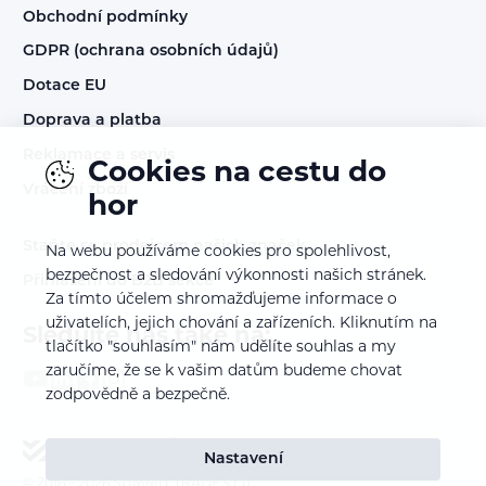
Obchodní podmínky
GDPR (ochrana osobních údajů)
Dotace EU
Doprava a platba
Reklamace a servis
Cookies na cestu do
Vrácení zboží
hor
Staňte se prodejcem našich značek
Na webu používáme cookies pro spolehlivost,
bezpečnost a sledování výkonnosti našich stránek.
Přihlášení do B2B sekce
Za tímto účelem shromažďujeme informace o
uživatelích, jejich chování a zařízeních. Kliknutím na
Sledujte nás také na:
tlačítko "souhlasím" nám udělíte souhlas a my
zaručíme, že se k vašim datům budeme chovat
zodpovědně a bezpečně.
Nastavení
© 2016 – 2026
SUMMIT TRADE s.r.o.