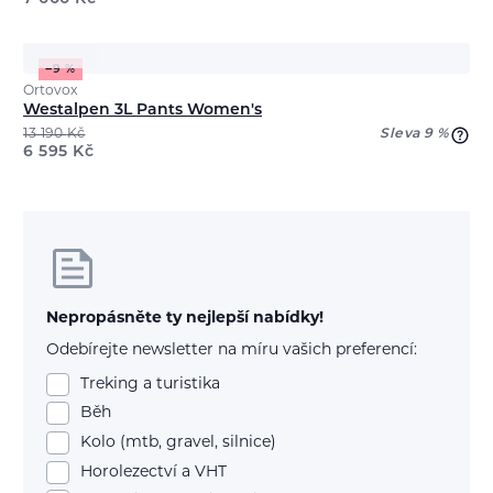
−9 %
Ortovox
Westalpen 3L Pants Women's
13 190
Kč
Sleva 9 %
6 595
Kč
Nepropásněte ty nejlepší nabídky!
Odebírejte newsletter na míru vašich preferencí:
Treking a turistika
Běh
Kolo (mtb, gravel, silnice)
Horolezectví a VHT