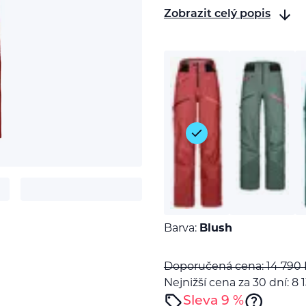
Zobrazit celý popis
t
Barva:
Blush
Doporučená cena: 14 790
Nejnižší cena za 30 dní: 8 
Sleva 9 %