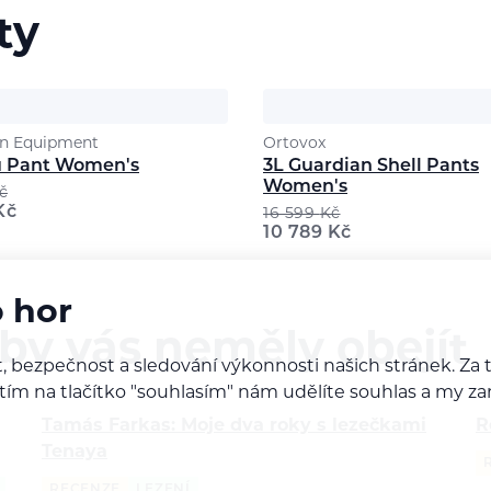
ty
n Equipment
Ortovox
 Pant Women's
3L Guardian Shell Pants
Women's
č
Kč
16 599
Kč
10 789
Kč
o hor
 by vás neměly obejít
, bezpečnost a sledování výkonnosti našich stránek. Z
iknutím na tlačítko "souhlasím" nám udělíte souhlas a m
Tamás Farkas: Moje dva roky s lezečkami
R
Tenaya
RECENZE
LEZENÍ