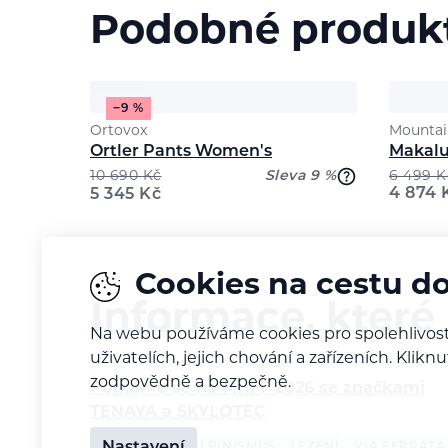
Podobné produk
−9 %
Ortovox
Mountai
Ortler Pants Women's
Makalu
10 690
Kč
Sleva 9 %
6 499
K
4 874
5 345
Kč
Cookies na cestu d
Informace, které
Na webu používáme cookies pro spolehlivost
uživatelích, jejich chování a zařízeních. Kl
zodpovědně a bezpečně.
Potkáme se na MHFF 2026 se značkami
TENAYA a SKYLOTEC
POZVÁNKA
ALPINISMUS
LEZENÍ
VIA FERRATA