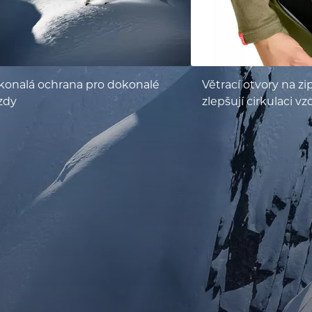
konalá ochrana pro dokonalé
Větrací otvory na zi
zdy
zlepšují cirkulaci v