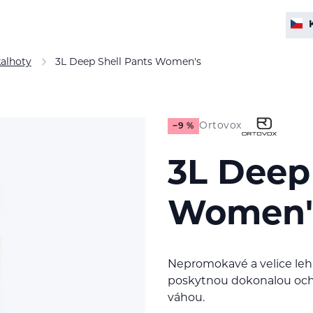
alhoty
3L Deep Shell Pants Women's
Ortovox
−9 %
3L Deep
Women'
Nepromokavé a velice lehk
poskytnou dokonalou ochr
váhou.