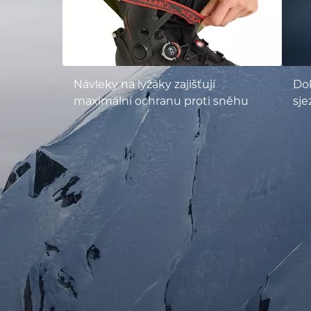
Návleky na lyžáky zajišťují
Do
maximální ochranu proti sněhu
sje