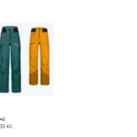
Kč
135
Kč