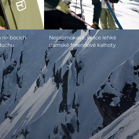
p na bocích
Nepromokavé, velice lehké
zduchu
dámské freeridové kalhoty