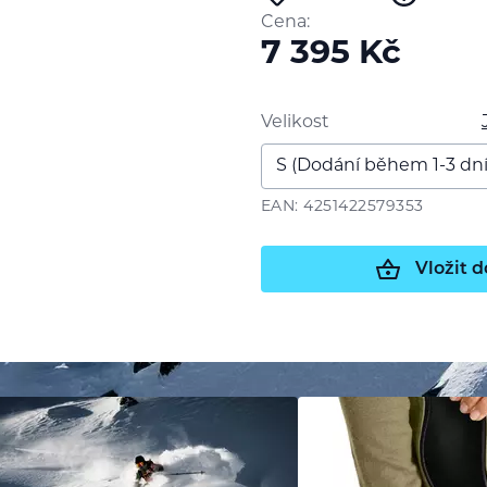
Cena:
7 395
Kč
Velikost
EAN: 4251422579353
Vložit d