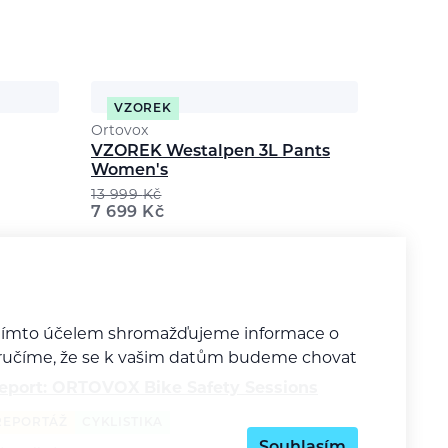
VZOREK
Ortovox
VZOREK Westalpen 3L Pants
Women's
13 999
Kč
7 699
Kč
a tímto účelem shromažďujeme informace o
y zaručíme, že se k vašim datům budeme chovat
eport: ORTOVOX Bike Safety Sessions
REPORTÁŽ
CYKLISTIKA