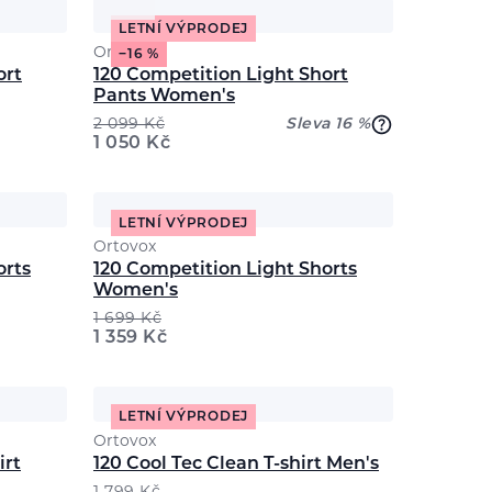
LETNÍ VÝPRODEJ
Ortovox
−16 %
ort
120 Competition Light Short
Pants Women's
2 099
Kč
Sleva 16 %
1 050
Kč
LETNÍ VÝPRODEJ
Ortovox
orts
120 Competition Light Shorts
Women's
1 699
Kč
1 359
Kč
LETNÍ VÝPRODEJ
Ortovox
irt
120 Cool Tec Clean T-shirt Men's