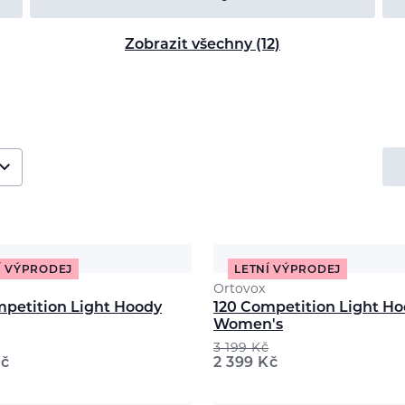
Zobrazit všechny (12)
Í VÝPRODEJ
LETNÍ VÝPRODEJ
Ortovox
mpetition Light Hoody
120 Competition Light H
Women's
3 199
Kč
č
2 399
Kč