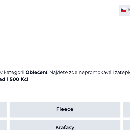
v kategorii
Oblečení
. Najdete zde nepromokavé i zateple
d 1 500 Kč!
Fleece
Kraťasy