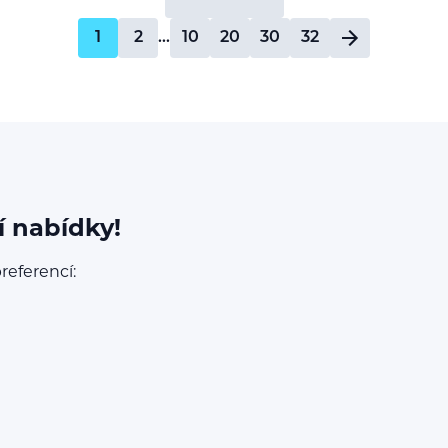
1
2
…
10
20
30
32
í nabídky!
referencí: