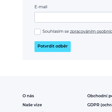
E-mail
Souhlasím se
zpracováním osobní
Potvrdit odběr
O nás
Obchodní 
Naše vize
GDPR (ochr