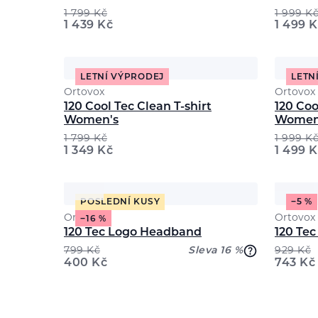
1 799
Kč
1 999
K
1 439
Kč
1 499
K
LETNÍ VÝPRODEJ
LETN
Ortovox
Ortovox
120 Cool Tec Clean T-shirt
120 Coo
Women's
Women
1 799
Kč
1 999
K
1 349
Kč
1 499
K
POSLEDNÍ KUSY
−5 %
Ortovox
Ortovox
−16 %
120 Tec Logo Headband
120 Te
799
Kč
Sleva 16 %
929
Kč
400
Kč
743
Kč