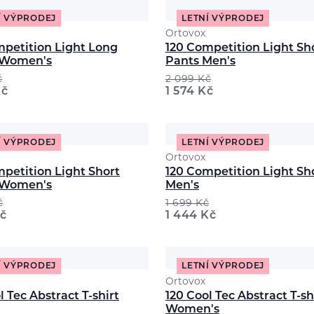
Í VÝPRODEJ
LETNÍ VÝPRODEJ
Ortovox
mpetition Light Long
120 Competition Light Sh
 Women's
Pants Men's
č
2 099
Kč
č
1 574
Kč
Í VÝPRODEJ
LETNÍ VÝPRODEJ
Ortovox
petition Light Short
120 Competition Light Sh
 Women's
Men's
č
1 699
Kč
č
1 444
Kč
Í VÝPRODEJ
LETNÍ VÝPRODEJ
Ortovox
l Tec Abstract T-shirt
120 Cool Tec Abstract T-sh
Women's