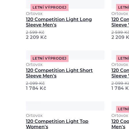
LETNÍ VÝPRODEJ
LETN
Ortovox
Ortovox
120 Competition Light Long
120 Co
Sleeve Men's
Sleeve
2 599
Kč
2 599
K
2 209
Kč
2 209
K
LETNÍ VÝPRODEJ
LETN
Ortovox
Ortovox
120 Competition Light Short
120 Com
Sleeve Men's
Sleeve
2 099
Kč
2 099
K
1 784
Kč
1 784
K
LETN
Ortovox
Ortovox
120 Competition Light Top
120 Coo
Women's
Men's