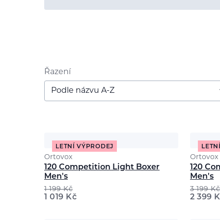
Řazení
Podle názvu A-Z
LETNÍ VÝPRODEJ
LETN
Ortovox
Ortovox
120 Competition Light Boxer
120 Co
Men's
Men's
1 199
Kč
3 199
Kč
1 019
Kč
2 399
K