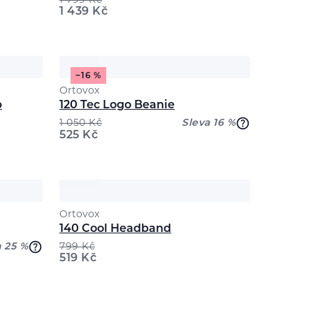
1 799
Kč
1 439
Kč
−16 %
Ortovox
p
120 Tec Logo Beanie
1 050
Kč
Sleva 16 %
525
Kč
Ortovox
140 Cool Headband
a 25 %
799
Kč
519
Kč