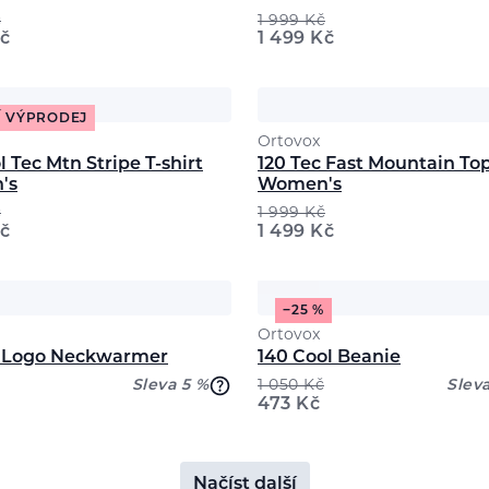
č
1 999
Kč
č
1 499
Kč
Í VÝPRODEJ
Ortovox
l Tec Mtn Stripe T-shirt
120 Tec Fast Mountain To
's
Women's
č
1 999
Kč
č
1 499
Kč
−25 %
Ortovox
c Logo Neckwarmer
140 Cool Beanie
Sleva 5 %
1 050
Kč
Slev
473
Kč
Načíst další