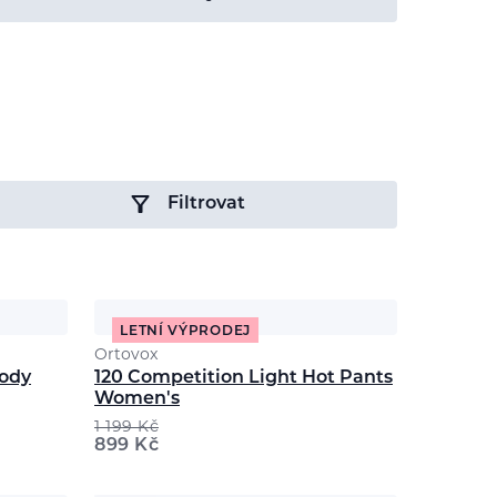
Filtrovat
LETNÍ VÝPRODEJ
Ortovox
oody
120 Competition Light Hot Pants
Women's
1 199
Kč
899
Kč