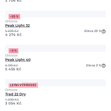
3 704
Kč
−25 %
Ortovox
Peak Light 32
5 699
Kč
Sleva 25 %
4 274
Kč
−3 %
Ortovox
Peak Light 40
6 199
Kč
Sleva 3 %
5 455
Kč
LETNÍ VÝPRODEJ
Ortovox
Trad 22 Dry
4 699
Kč
3 054
Kč