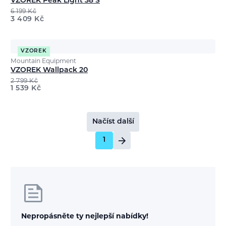
VZOREK Peak Light 38 S
6 199
Kč
3 409
Kč
VZOREK
Mountain Equipment
VZOREK Wallpack 20
2 799
Kč
1 539
Kč
Načíst další
1
Nepropásněte ty nejlepší nabídky!