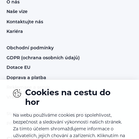
O nás
Naše vize
Kontaktujte nás
Kariéra
Obchodní podmínky
GDPR (ochrana osobních údajů)
Dotace EU
Doprava a platba
Reklamace a servis
Cookies na cestu do
Vrácení zboží
hor
Staňte se prodejcem našich značek
Na webu používáme cookies pro spolehlivost,
bezpečnost a sledování výkonnosti našich stránek.
Přihlášení do B2B sekce
Za tímto účelem shromažďujeme informace o
uživatelích, jejich chování a zařízeních. Kliknutím na