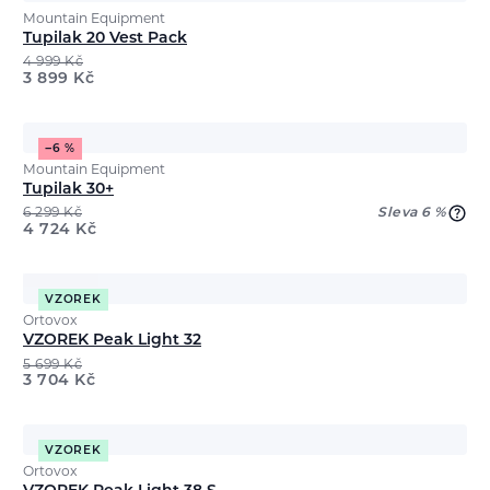
Mountain Equipment
Tupilak 20 Vest Pack
4 999
Kč
3 899
Kč
−6 %
Mountain Equipment
Tupilak 30+
6 299
Kč
Sleva 6 %
4 724
Kč
VZOREK
Ortovox
VZOREK Peak Light 32
5 699
Kč
3 704
Kč
VZOREK
Ortovox