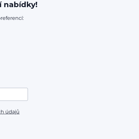
í nabídky!
referencí:
ch údajů