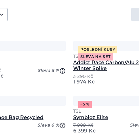
POSLEDNÍ KUSY
TSL
SLEVA NA SET
Addict Race Carbon/Alu 2
Winter Spike
č
Sleva 5 %
č
3 290
Kč
1 974
Kč
−5 %
TSL
oe Bag Recycled
Symbioz Elite
Sleva 6 %
7 999
Kč
Sle
6 399
Kč