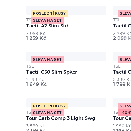
POSLEDNÍ KUSY
SLEV
TSL
TSL
SLEVA NA SET
Tactil A2 Slim Std
Tactil 
2 099
Kč
2 799
K
1 259
Kč
2 099
SLEVA NA SET
SLEV
TSL
TSL
Tactil C50 Slim Spkcr
Tactil 
2 199
Kč
2 399
K
1 649
Kč
1 799
K
POSLEDNÍ KUSY
SLEV
TSL
TSL
SLEVA NA SET
−60 
Tour Carb Comp 3 Light Swg
Tour Ca
3 599
Kč
1 990
K