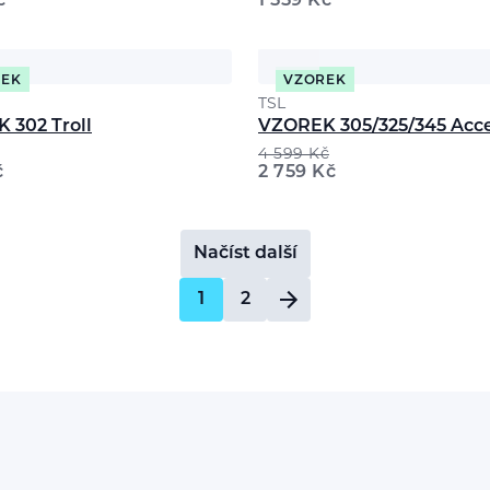
č
1 559
Kč
REK
VZOREK
TSL
 302 Troll
VZOREK 305/325/345 Acc
4 599
Kč
č
2 759
Kč
Načíst další
1
2