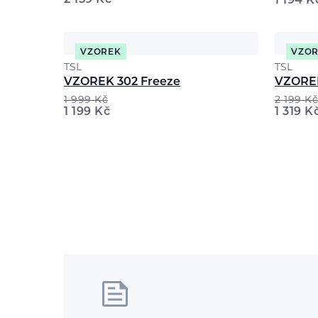
2 159
Kč
1 194
K
VZOREK
VZO
TSL
TSL
VZOREK 302 Freeze
VZOREK
1 999
Kč
2 199
Kč
1 199
Kč
1 319
K