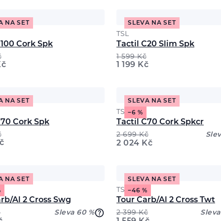
A NA SET
SLEVA NA SET
TSL
C100 Cork Spk
Tactil C20 Slim Spk
č
1 599
Kč
Kč
1 199
Kč
A NA SET
SLEVA NA SET
TSL
−6 %
C70 Cork Spk
Tactil C70 Cork Spkcr
č
2 699
Kč
Sle
č
2 024
Kč
A NA SET
SLEVA NA SET
TSL
%
−46 %
rb/Al 2 Cross Swg
Tour Carb/Al 2 Cross Twt
č
Sleva 60 %
2 399
Kč
Sleva