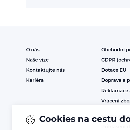
O nás
Obchodní 
Naše vize
GDPR (ochr
Kontaktujte nás
Dotace EU
Kariéra
Doprava a p
Reklamace a
Vrácení zbo
Staňte se p
Cookies na cestu d
Přihlášení 