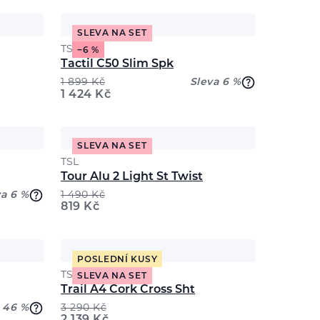
SLEVA NA SET
TSL
−6 %
Tactil C50 Slim Spk
1 899
Kč
Sleva 6 %
1 424
Kč
SLEVA NA SET
TSL
Tour Alu 2 Light St Twist
va 6 %
1 490
Kč
819
Kč
POSLEDNÍ KUSY
TSL
SLEVA NA SET
Trail A4 Cork Cross Sht
 46 %
3 290
Kč