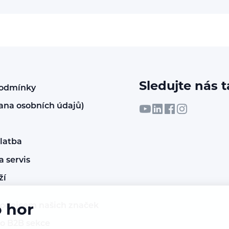
Sledujte nás t
podmínky
ana osobních údajů)
latba
 servis
ží
rodejcem našich značek
o hor
do B2B sekce