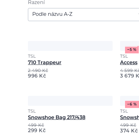
Řazení
Podle názvu A-Z
−5 %
TSL
TSL
710 Trappeur
Access
2 490
Kč
4 599
K
996
Kč
3 679
K
−6 %
TSL
TSL
Snowshoe Bag 217/438
Snowsh
499
Kč
499
Kč
299
Kč
374
Kč