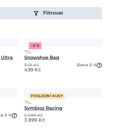
Filtrovat
−5 %
TSL
 Ultra
Snowshoe Bag
549
Kč
Sleva 5 %
439
Kč
POSLEDNÍ KUSY
TSL
Symbioz Racing
va 5 %
5 999
Kč
3 899
Kč