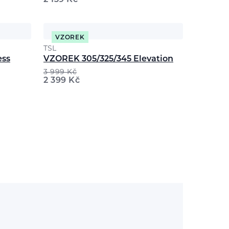
2 139
Kč
VZOREK
TSL
ess
VZOREK 305/325/345 Elevation
3 999
Kč
2 399
Kč