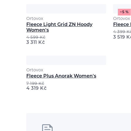
−5 %
Ortovox
Ortovox
Fleece Light Grid ZN Hoody
Fleece 
Women's
4 399
K
3 519
K
4 599
Kč
3 311
Kč
Ortovox
Fleece Plus Anorak Women's
7 199
Kč
4 319
Kč