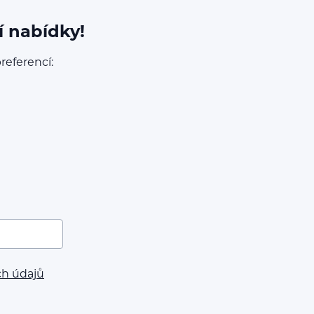
í nabídky!
referencí:
ch údajů