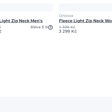
Ortovox
Light Zip Neck Men's
Fleece Light Zip Neck W
č
Sleva 5 %
4 399
Kč
3 299
Kč
č