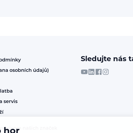
Sledujte nás t
podmínky
ana osobních údajů)
latba
 servis
ží
rodejcem našich značek
o hor