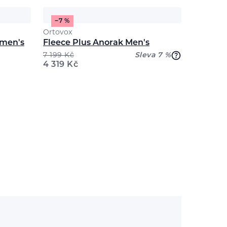
−7 %
Ortovox
omen's
Fleece Plus Anorak Men's
7 199
Kč
Sleva 7 %
4 319
Kč