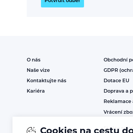
Potvrdit odběr
O nás
Obchodní 
Naše vize
GDPR (ochr
Kontaktujte nás
Dotace EU
Kariéra
Doprava a p
Reklamace a
Vrácení zbo
Staňte se p
Cookies na cestu d