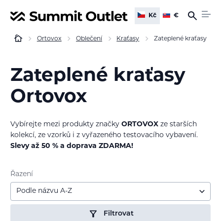
Kč
€
Ortovox
Oblečení
Kraťasy
Zateplené kraťasy
Zateplené kraťasy
Ortovox
Vybírejte mezi produkty značky
ORTOVOX
ze starších
kolekcí, ze vzorků i z vyřazeného testovacího vybavení.
Slevy až 50 % a doprava ZDARMA!
Řazení
Podle názvu A-Z
Filtrovat