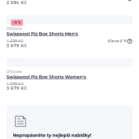
2 584
Kč
−5 %
Ortovox
Swisswool Piz Boe Shorts Men's
4 599
Kč
Sleva 5 %
3 679
Kč
Ortovox
Swisswool Piz Boe Shorts Women's
4 599
Kč
3 679
Kč
Nepropásněte ty nejlepší nabídky!