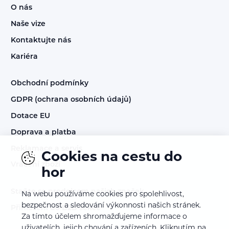
O nás
Naše vize
Kontaktujte nás
Kariéra
Obchodní podmínky
GDPR (ochrana osobních údajů)
Dotace EU
Doprava a platba
Reklamace a servis
Cookies na cestu do
Vrácení zboží
hor
Staňte se prodejcem našich značek
Na webu používáme cookies pro spolehlivost,
bezpečnost a sledování výkonnosti našich stránek.
Přihlášení do B2B sekce
Za tímto účelem shromažďujeme informace o
uživatelích, jejich chování a zařízeních. Kliknutím na