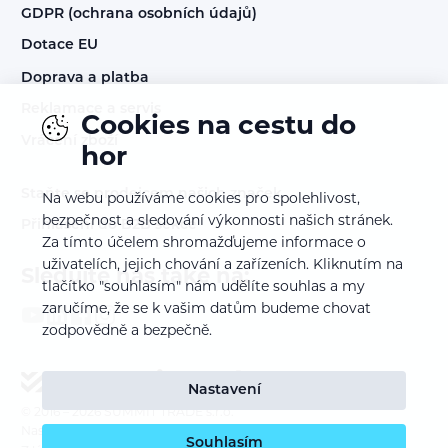
GDPR (ochrana osobních údajů)
Dotace EU
Doprava a platba
Reklamace a servis
Cookies na cestu do
Vrácení zboží
hor
Staňte se prodejcem našich značek
Na webu používáme cookies pro spolehlivost,
bezpečnost a sledování výkonnosti našich stránek.
Přihlášení do B2B sekce
Za tímto účelem shromažďujeme informace o
uživatelích, jejich chování a zařízeních. Kliknutím na
Sledujte nás také na:
tlačítko "souhlasím" nám udělíte souhlas a my
zaručíme, že se k vašim datům budeme chovat
zodpovědně a bezpečně.
Nastavení
© 2016 – 2026
SUMMIT TRADE s.r.o.
Nastavení cookies
Souhlasím