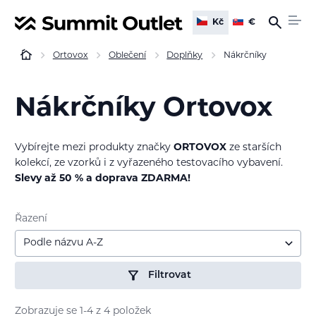
Kč
€
Ortovox
Oblečení
Doplňky
Nákrčníky
Nákrčníky Ortovox
Vybírejte mezi produkty značky
ORTOVOX
ze starších
kolekcí, ze vzorků i z vyřazeného testovacího vybavení.
Slevy až 50 % a doprava ZDARMA!
Řazení
Podle názvu A-Z
Filtrovat
Zobrazuje se 1-4 z 4 položek