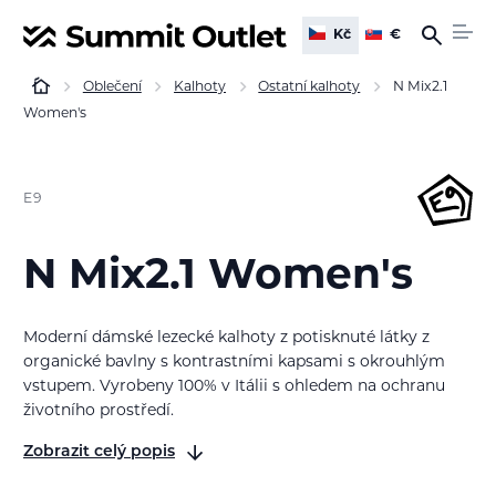
Kč
€
Oblečení
Kalhoty
Ostatní kalhoty
N Mix2.1
Women's
E9
N Mix2.1 Women's
Moderní dámské lezecké kalhoty z potisknuté látky z
organické bavlny s kontrastními kapsami s okrouhlým
vstupem. Vyrobeny 100% v Itálii s ohledem na ochranu
životního prostředí.
Zobrazit celý popis