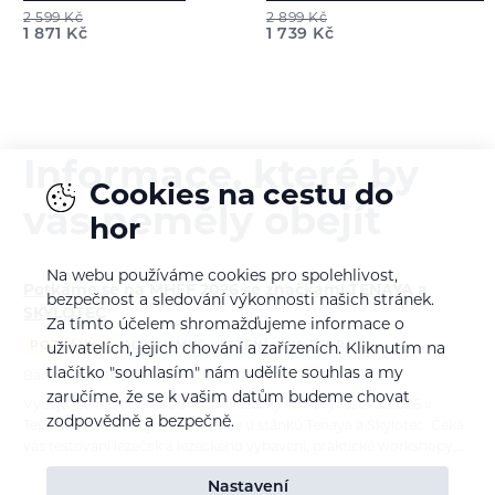
2 599
Kč
2 899
Kč
1 871
Kč
1 739
Kč
Informace, které by
Cookies na cestu do
vás neměly obejít
hor
Na webu používáme cookies pro spolehlivost,
Potkáme se na MHFF 2026 se značkami TENAYA a
bezpečnost a sledování výkonnosti našich stránek.
SKYLOTEC
Za tímto účelem shromažďujeme informace o
POZVÁNKA
ALPINISMUS
LEZENÍ
VIA FERRATA
uživatelích, jejich chování a zařízeních. Kliknutím na
tlačítko "souhlasím" nám udělíte souhlas a my
Bára Pilná
6. 8. 2026
zaručíme, že se k vašim datům budeme chovat
Vydejte se na Mezinárodní horolezecký filmový festival 2026 v
zodpovědně a bezpečně.
Teplicích nad Metují a zastavte se u stánků Tenaya a Skylotec. Čeká
vás testování lezeček a lezeckého vybavení, praktické workshopy,…
Nastavení