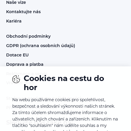
Naše vize
Kontaktujte nás
Kariéra
Obchodní podmínky
GDPR (ochrana osobních údajů)
Dotace EU
Doprava a platba
Reklamace a servis
Cookies na cestu do
Vrácení zboží
hor
Staňte se prodejcem našich značek
Na webu používáme cookies pro spolehlivost,
bezpečnost a sledování výkonnosti našich stránek.
Přihlášení do B2B sekce
Za tímto účelem shromažďujeme informace o
uživatelích, jejich chování a zařízeních. Kliknutím na
Sledujte nás také na:
tlačítko "souhlasím" nám udělíte souhlas a my