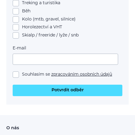
Treking a turistika
Běh
Kolo (mtb, gravel, silnice)
Horolezectví a VHT
Skialp / freeride / lyže / snb
E-mail
Souhlasím se
zpracováním osobních údajů
Potvrdit odběr
O nás