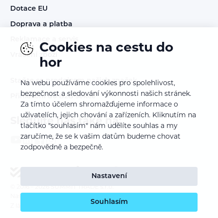
Dotace EU
Doprava a platba
Reklamace a servis
Cookies na cestu do
Vrácení zboží
hor
Staňte se prodejcem našich značek
Na webu používáme cookies pro spolehlivost,
bezpečnost a sledování výkonnosti našich stránek.
Přihlášení do B2B sekce
Za tímto účelem shromažďujeme informace o
uživatelích, jejich chování a zařízeních. Kliknutím na
Sledujte nás také na:
tlačítko "souhlasím" nám udělíte souhlas a my
zaručíme, že se k vašim datům budeme chovat
zodpovědně a bezpečně.
Nastavení
© 2016 – 2026
SUMMIT TRADE s.r.o.
Nastavení cookies
Souhlasím
Z lásky k webu vyrobil:
INSPIRE CZ s.r.o.