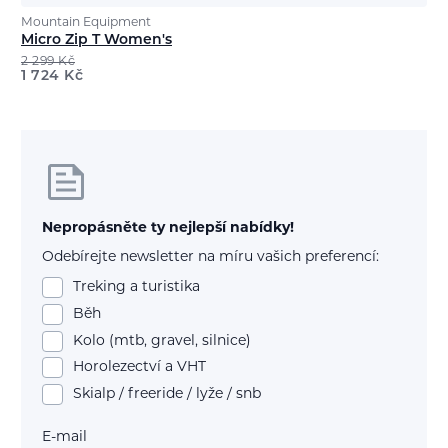
Mountain Equipment
Micro Zip T Women's
2 299
Kč
1 724
Kč
Nepropásněte ty nejlepší nabídky!
Odebírejte newsletter na míru vašich preferencí:
Treking a turistika
Běh
Kolo (mtb, gravel, silnice)
Horolezectví a VHT
Skialp / freeride / lyže / snb
E-mail