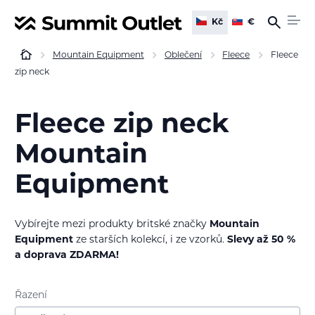
Kč
€
Mountain Equipment
Oblečení
Fleece
Fleece
zip neck
Fleece zip neck
Mountain
Equipment
Vybírejte mezi produkty britské značky
Mountain
Equipment
ze starších kolekcí, i ze vzorků.
Slevy až 50 %
a doprava ZDARMA!
Řazení