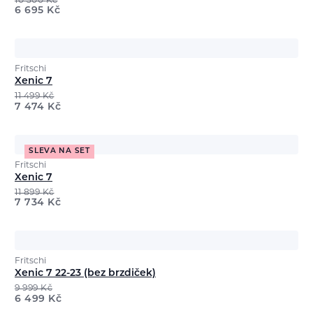
10 300
Kč
6 695
Kč
Fritschi
Xenic 7
11 499
Kč
7 474
Kč
SLEVA NA SET
Fritschi
Xenic 7
11 899
Kč
7 734
Kč
Fritschi
Xenic 7 22-23 (bez brzdiček)
9 999
Kč
6 499
Kč