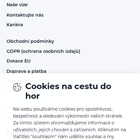
Naše vize
Kontaktujte nás
Kariéra
Obchodní podmínky
GDPR (ochrana osobních údajů)
Dotace EU
Doprava a platba
Reklamace a servis
Cookies na cestu do
Vrácení zboží
hor
Staňte se prodejcem našich značek
Na webu používáme cookies pro spolehlivost,
bezpečnost a sledování výkonnosti našich stránek.
Přihlášení do B2B sekce
Za tímto účelem shromažďujeme informace o
uživatelích, jejich chování a zařízeních. Kliknutím na
Sledujte nás také na:
tlačítko "souhlasím" nám udělíte souhlas a my