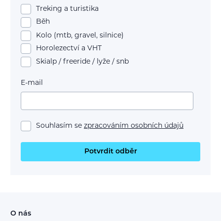
Treking a turistika
Běh
Kolo (mtb, gravel, silnice)
Horolezectví a VHT
Skialp / freeride / lyže / snb
E-mail
Souhlasím se
zpracováním osobních údajů
Potvrdit odběr
O nás