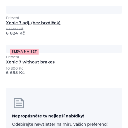
Fritschi
Xenic 7 adj. (bez brzdiček)
10 499
Kč
6 824
Kč
SLEVA NA SET
Fritschi
Xenic 7 without brakes
10 300
Kč
6 695
Kč
Nepropásněte ty nejlepší nabídky!
Odebírejte newsletter na míru vašich preferencí: