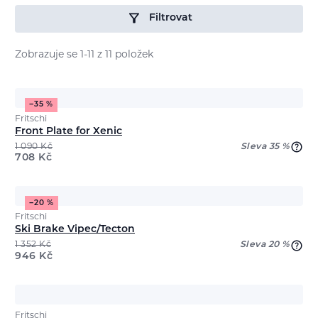
Filtrovat
Zobrazuje se 1-11 z 11 položek
−35 %
Fritschi
Front Plate for Xenic
1 090
Kč
Sleva 35 %
708
Kč
−20 %
Fritschi
Ski Brake Vipec/Tecton
1 352
Kč
Sleva 20 %
946
Kč
Fritschi