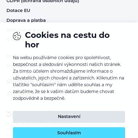
GDPR (ochrana osobních údajů)
Dotace EU
Doprava a platba
Reklamace a servis
Cookies na cestu do
Vrácení zboží
hor
Staňte se prodejcem našich značek
Na webu používáme cookies pro spolehlivost,
bezpečnost a sledování výkonnosti našich stránek.
Přihlášení do B2B sekce
Za tímto účelem shromažďujeme informace o
uživatelích, jejich chování a zařízeních. Kliknutím na
Sledujte nás také na:
tlačítko "souhlasím" nám udělíte souhlas a my
zaručíme, že se k vašim datům budeme chovat
zodpovědně a bezpečně.
Nastavení
© 2016 – 2026
SUMMIT TRADE s.r.o.
Nastavení cookies
Souhlasím
Z lásky k webu vyrobil:
INSPIRE CZ s.r.o.