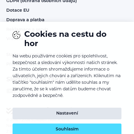
GDPR (ochrana osobních údajů)
Dotace EU
Doprava a platba
Reklamace a servis
Cookies na cestu do
Vrácení zboží
hor
Staňte se prodejcem našich značek
Na webu používáme cookies pro spolehlivost,
bezpečnost a sledování výkonnosti našich stránek.
Přihlášení do B2B sekce
Za tímto účelem shromažďujeme informace o
uživatelích, jejich chování a zařízeních. Kliknutím na
Sledujte nás také na:
tlačítko "souhlasím" nám udělíte souhlas a my
zaručíme, že se k vašim datům budeme chovat
zodpovědně a bezpečně.
Nastavení
© 2016 – 2026
SUMMIT TRADE s.r.o.
Nastavení cookies
Souhlasím
Z lásky k webu vyrobil:
INSPIRE CZ s.r.o.