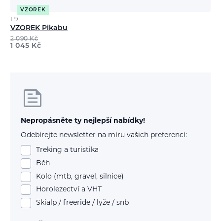
VZOREK
E9
VZOREK Pikabu
2 090
Kč
1 045
Kč
Nepropásněte ty nejlepší nabídky!
Odebírejte newsletter na míru vašich preferencí:
Treking a turistika
Běh
Kolo (mtb, gravel, silnice)
Horolezectví a VHT
Skialp / freeride / lyže / snb