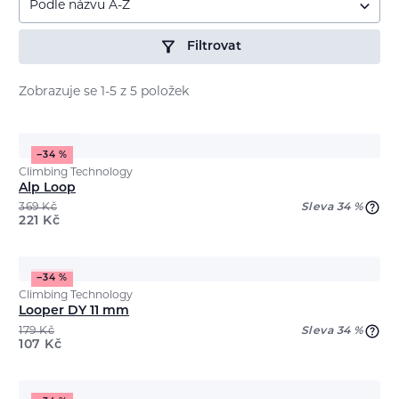
Podle názvu A-Z
Filtrovat
Zobrazuje se 1-5 z 5 položek
−34 %
Climbing Technology
Alp Loop
369
Kč
Sleva 34 %
221
Kč
−34 %
Climbing Technology
Looper DY 11 mm
179
Kč
Sleva 34 %
107
Kč