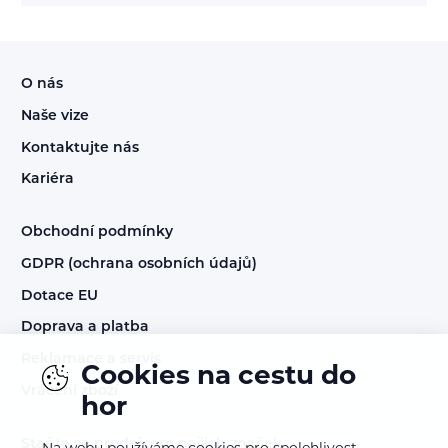
O nás
Naše vize
Kontaktujte nás
Kariéra
Obchodní podmínky
GDPR (ochrana osobních údajů)
Dotace EU
Doprava a platba
Reklamace a servis
Cookies na cestu do
Vrácení zboží
hor
Staňte se prodejcem našich značek