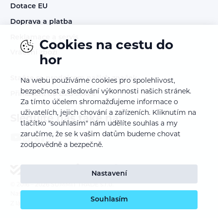
Dotace EU
Doprava a platba
Reklamace a servis
Cookies na cestu do
Vrácení zboží
hor
Staňte se prodejcem našich značek
Na webu používáme cookies pro spolehlivost,
bezpečnost a sledování výkonnosti našich stránek.
Přihlášení do B2B sekce
Za tímto účelem shromažďujeme informace o
uživatelích, jejich chování a zařízeních. Kliknutím na
Sledujte nás také na:
tlačítko "souhlasím" nám udělíte souhlas a my
zaručíme, že se k vašim datům budeme chovat
zodpovědně a bezpečně.
Nastavení
© 2016 – 2026
SUMMIT TRADE s.r.o.
Nastavení cookies
Souhlasím
Z lásky k webu vyrobil:
INSPIRE CZ s.r.o.