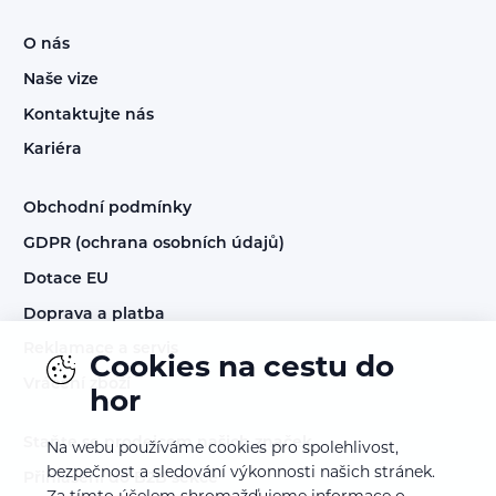
O nás
Naše vize
Kontaktujte nás
Kariéra
Obchodní podmínky
GDPR (ochrana osobních údajů)
Dotace EU
Doprava a platba
Reklamace a servis
Cookies na cestu do
Vrácení zboží
hor
Staňte se prodejcem našich značek
Na webu používáme cookies pro spolehlivost,
bezpečnost a sledování výkonnosti našich stránek.
Přihlášení do B2B sekce