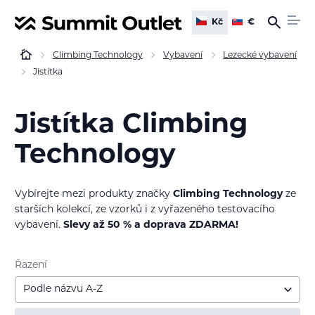
Kč
€
Climbing Technology
Vybavení
Lezecké vybavení
Jistítka
Jistítka Climbing
Technology
Vybírejte mezi produkty značky
Climbing Technology
ze
starších kolekcí, ze vzorků i z vyřazeného testovacího
vybavení.
Slevy až 50 % a doprava ZDARMA!
Řazení
Podle názvu A-Z