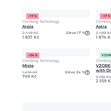
−17 %
−17 %
Climbing Technology
Climbin
Arpia
Astra
2 449
Kč
Sleva 17 %
2 499
K
1 837
Kč
1 874
K
−34 %
VZO
Climbing Technology
Climbin
Mixte
VZOREK
with D
1 249
Kč
Sleva 34 %
749
Kč
3 199
Kč
2 559
K