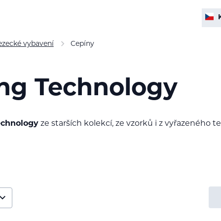
ezecké vybavení
Cepíny
ing Technology
echnology
ze starších kolekcí, ze vzorků i z vyřazeného 