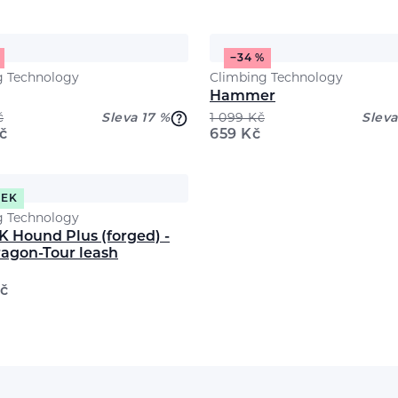
−34 %
g Technology
Climbing Technology
Hammer
č
Sleva 17 %
1 099
Kč
Sleva
č
659
Kč
REK
g Technology
 Hound Plus (forged) -
ragon-Tour leash
č