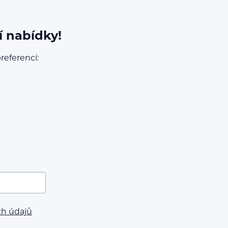
í nabídky!
referencí:
ch údajů