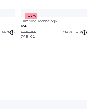
−34 %
Climbing Technology
Ice
 34 %
1 249
Kč
Sleva 34 %
749
Kč