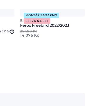
MONTÁŽ ZADARMO
Black Crows
SLEVA NA SET
Ferox Freebird 2022/2023
a 17 %
25 590
Kč
14 075
Kč