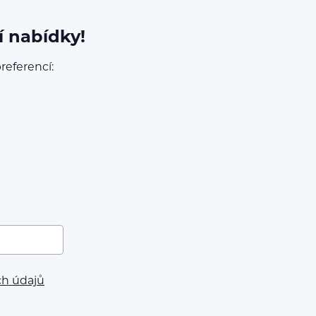
í nabídky!
referencí:
ch údajů