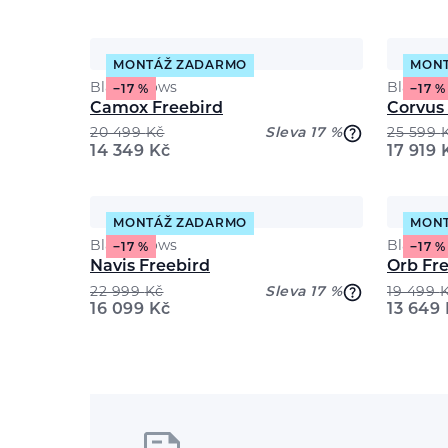
MONTÁŽ ZADARMO
MON
Black Crows
Black C
−17 %
−17 %
Camox Freebird
Corvus
20 499
Kč
Sleva 17 %
25 599
14 349
Kč
17 919
MONTÁŽ ZADARMO
MON
Black Crows
Black C
−17 %
−17 %
Navis Freebird
Orb Fr
22 999
Kč
Sleva 17 %
19 499
16 099
Kč
13 649