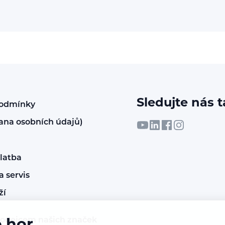
Sledujte nás t
podmínky
ana osobních údajů)
latba
 servis
ží
rodejcem našich značek