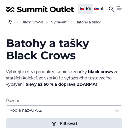
Kč
€
Black Crows
Vybavení
Batohy a tašky
Batohy a tašky
Black Crows
Vybírejte mezi produkty ikonické značky
black crows
ze
starších kolekcí, ze vzorků i z vyřazeného testovacího
vybavení.
Slevy až 50 % a doprava ZDARMA!
Řazení
Podle názvu A-Z
Filtrovat