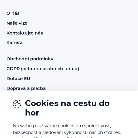
O nás
Naše vize
Kontaktujte nás
Kariéra
Obchodní podmínky
GDPR (ochrana osobních údajů)
Dotace EU
Doprava a platba
Reklamace a servis
Cookies na cestu do
Vrácení zboží
hor
Staňte se prodejcem našich značek
Na webu používáme cookies pro spolehlivost,
bezpečnost a sledování výkonnosti našich stránek.
Přihlášení do B2B sekce