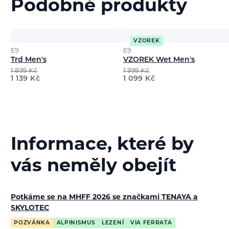
Podobné produkty
VZOREK
E9
E9
Trd Men's
VZOREK Wet Men's
1 899
Kč
1 999
Kč
1 139
Kč
1 099
Kč
Informace, které by
vás neměly obejít
Potkáme se na MHFF 2026 se značkami TENAYA a
SKYLOTEC
POZVÁNKA
ALPINISMUS
LEZENÍ
VIA FERRATA