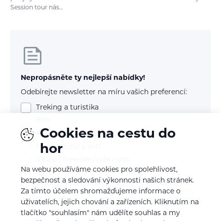
Session tour nás…
Nepropásněte ty nejlepší nabídky!
Odebírejte newsletter na míru vašich preferencí:
Treking a turistika
Běh
Cookies na cestu do
Kolo (mtb, gravel, silnice)
hor
Horolezectví a VHT
Skialp / freeride / lyže / snb
Na webu používáme cookies pro spolehlivost,
bezpečnost a sledování výkonnosti našich stránek.
E-mail
Za tímto účelem shromažďujeme informace o
uživatelích, jejich chování a zařízeních. Kliknutím na
tlačítko "souhlasím" nám udělíte souhlas a my