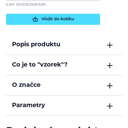
EAN: 8055162968158X
Vložit do košíku
Popis produktu
Co je to "vzorek"?
O značce
Parametry