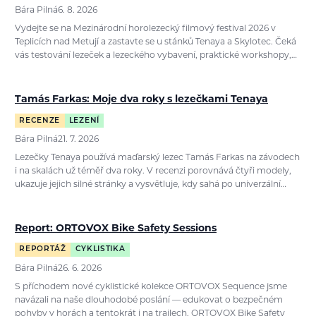
Bára Pilná
6. 8. 2026
Vydejte se na Mezinárodní horolezecký filmový festival 2026 v
Teplicích nad Metují a zastavte se u stánků Tenaya a Skylotec. Čeká
vás testování lezeček a lezeckého vybavení, praktické workshopy,…
Tamás Farkas: Moje dva roky s lezečkami Tenaya
RECENZE
LEZENÍ
Bára Pilná
21. 7. 2026
Lezečky Tenaya používá maďarský lezec Tamás Farkas na závodech
i na skalách už téměř dva roky. V recenzi porovnává čtyři modely,
ukazuje jejich silné stránky a vysvětluje, kdy sahá po univerzální…
Report: ORTOVOX Bike Safety Sessions
REPORTÁŽ
CYKLISTIKA
Bára Pilná
26. 6. 2026
S příchodem nové cyklistické kolekce ORTOVOX Sequence jsme
navázali na naše dlouhodobé poslání — edukovat o bezpečném
pohyby v horách a tentokrát i na trailech. ORTOVOX Bike Safety