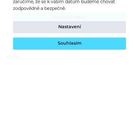
zaručíme, že se k vašim datům budeme chovat
Souhlasím se
zpracováním osobních údajů
zodpovědně a bezpečně.
Potvrdit odběr
Nastavení
Souhlasím
O nás
Naše vize
Kontaktujte nás
Kariéra
Obchodní podmínky
GDPR (ochrana osobních údajů)
Dotace EU
Doprava a platba