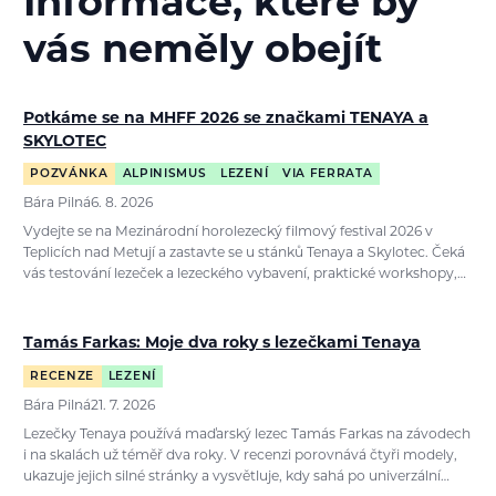
Informace, které by
vás neměly obejít
Potkáme se na MHFF 2026 se značkami TENAYA a
SKYLOTEC
POZVÁNKA
ALPINISMUS
LEZENÍ
VIA FERRATA
Bára Pilná
6. 8. 2026
Vydejte se na Mezinárodní horolezecký filmový festival 2026 v
Teplicích nad Metují a zastavte se u stánků Tenaya a Skylotec. Čeká
vás testování lezeček a lezeckého vybavení, praktické workshopy,…
Tamás Farkas: Moje dva roky s lezečkami Tenaya
RECENZE
LEZENÍ
Bára Pilná
21. 7. 2026
Lezečky Tenaya používá maďarský lezec Tamás Farkas na závodech
i na skalách už téměř dva roky. V recenzi porovnává čtyři modely,
ukazuje jejich silné stránky a vysvětluje, kdy sahá po univerzální…