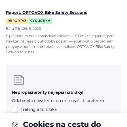
Report: ORTOVOX Bike Safety Sessions
REPORTÁŽ
CYKLISTIKA
Bára Pilná
26. 6. 2026
S příchodem nové cyklistické kolekce ORTOVOX Sequence jsme
navázali na naše dlouhodobé poslání — edukovat o bezpečném
pohyby v horách a tentokrát i na trailech. ORTOVOX Bike Safety
Session tour nás…
Nepropásněte ty nejlepší nabídky!
Odebírejte newsletter na míru vašich preferencí:
Treking a turistika
Běh
Cookies na cestu do
Kolo (mtb, gravel, silnice)