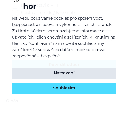
hor
Horolezectví a VHT
Skialp / freeride / lyže / snb
Na webu používáme cookies pro spolehlivost,
bezpečnost a sledování výkonnosti našich stránek.
E-mail
Za tímto účelem shromažďujeme informace o
uživatelích, jejich chování a zařízeních. Kliknutím na
tlačítko "souhlasím" nám udělíte souhlas a my
zaručíme, že se k vašim datům budeme chovat
Souhlasím se
zpracováním osobních údajů
zodpovědně a bezpečně.
Potvrdit odběr
Nastavení
Souhlasím
O nás
Naše vize
Kontaktujte nás