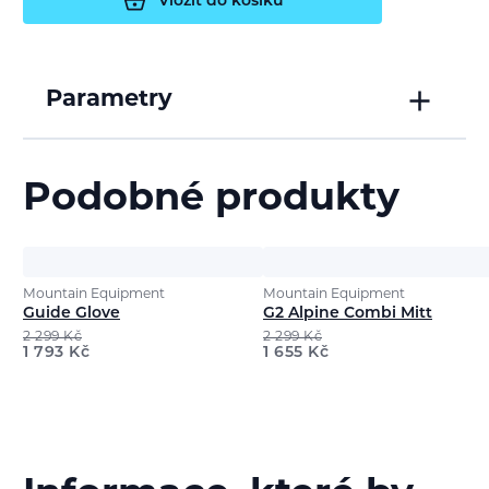
Vložit do košíku
Parametry
Podobné produkty
Mountain Equipment
Mountain Equipment
Guide Glove
G2 Alpine Combi Mitt
2 299
Kč
2 299
Kč
1 793
Kč
1 655
Kč