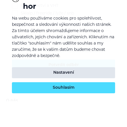
hor
Horolezectví a VHT
Skialp / freeride / lyže / snb
Na webu používáme cookies pro spolehlivost,
bezpečnost a sledování výkonnosti našich stránek.
E-mail
Za tímto účelem shromažďujeme informace o
uživatelích, jejich chování a zařízeních. Kliknutím na
tlačítko "souhlasím" nám udělíte souhlas a my
zaručíme, že se k vašim datům budeme chovat
Souhlasím se
zpracováním osobních údajů
zodpovědně a bezpečně.
Potvrdit odběr
Nastavení
Souhlasím
O nás
Naše vize
Kontaktujte nás