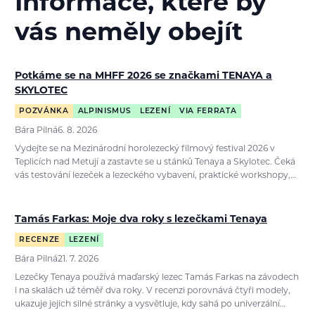
Informace, které by
vás neměly obejít
Potkáme se na MHFF 2026 se značkami TENAYA a
SKYLOTEC
POZVÁNKA
ALPINISMUS
LEZENÍ
VIA FERRATA
Bára Pilná
6. 8. 2026
Vydejte se na Mezinárodní horolezecký filmový festival 2026 v
Teplicích nad Metují a zastavte se u stánků Tenaya a Skylotec. Čeká
vás testování lezeček a lezeckého vybavení, praktické workshopy,…
Tamás Farkas: Moje dva roky s lezečkami Tenaya
RECENZE
LEZENÍ
Bára Pilná
21. 7. 2026
Lezečky Tenaya používá maďarský lezec Tamás Farkas na závodech
i na skalách už téměř dva roky. V recenzi porovnává čtyři modely,
ukazuje jejich silné stránky a vysvětluje, kdy sahá po univerzální…