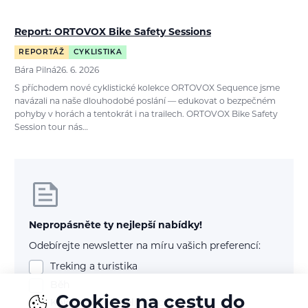
Report: ORTOVOX Bike Safety Sessions
REPORTÁŽ
CYKLISTIKA
Bára Pilná
26. 6. 2026
S příchodem nové cyklistické kolekce ORTOVOX Sequence jsme
navázali na naše dlouhodobé poslání — edukovat o bezpečném
pohyby v horách a tentokrát i na trailech. ORTOVOX Bike Safety
Session tour nás…
Nepropásněte ty nejlepší nabídky!
Odebírejte newsletter na míru vašich preferencí:
Treking a turistika
Běh
Cookies na cestu do
Kolo (mtb, gravel, silnice)