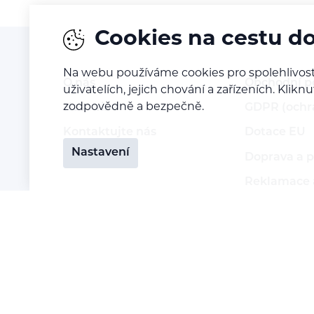
Cookies na cestu d
Na webu používáme cookies pro spolehlivost
O nás
Obchodní 
uživatelích, jejich chování a zařízeních. Kl
zodpovědně a bezpečně.
Naše vize
GDPR (ochr
Kontaktujte nás
Dotace EU
Nastavení
Kariéra
Doprava a p
Reklamace a
Vrácení zbo
Staňte se p
Přihlášení 