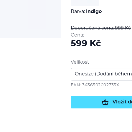
Barva:
Indigo
Doporučená cena: 999
Kč
Cena:
599
Kč
Velikost
EAN: 3436502002735X
Vložit d