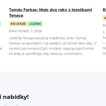
Tamás Farkas: Moje dva roky s lezečkami
R
Tenaya
RECENZE
LEZENÍ
B
Bára Pilná
21. 7. 2026
S
S
Lezečky Tenaya používá maďarský lezec Tamás
—
Farkas na závodech i na skalách už téměř dva roky. V
t
ek
recenzi porovnává čtyři modely, ukazuje jejich silné
t
stránky a vysvětluje, kdy sahá po univerzální…
í nabídky!