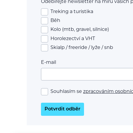
Odebírejte newsletter na míru vašich p
Treking a turistika
Běh
Kolo (mtb, gravel, silnice)
Horolezectví a VHT
Skialp / freeride / lyže / snb
E-mail
Souhlasím se
zpracováním osobní
Potvrdit odběr