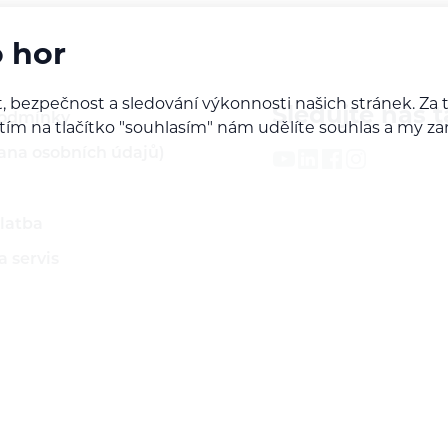
o hor
, bezpečnost a sledování výkonnosti našich stránek. Z
Sledujte nás t
podmínky
iknutím na tlačítko "souhlasím" nám udělíte souhlas a m
ana osobních údajů)
latba
 servis
ží
rodejcem našich značek
do B2B sekce