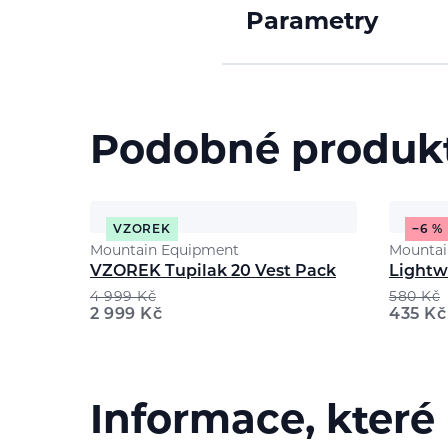
Parametry
Podobné produk
VZOREK
−6 %
Mountain Equipment
Mountai
VZOREK Tupilak 20 Vest Pack
Lightw
4 999
Kč
580
Kč
2 999
Kč
435
Kč
Informace, které