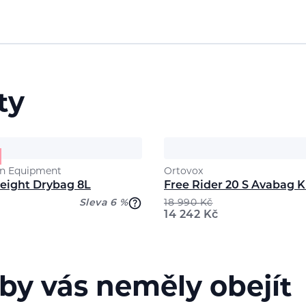
ty
n Equipment
Ortovox
eight Drybag 8L
Free Rider 20 S Avabag K
Sleva 6 %
18 990
Kč
14 242
Kč
 by vás neměly obejít