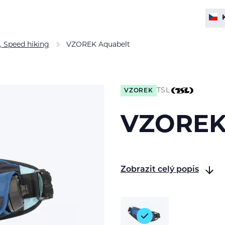
, Speed hiking
VZOREK Aquabelt
TSL
VZOREK
VZOREK
Zobrazit celý popis