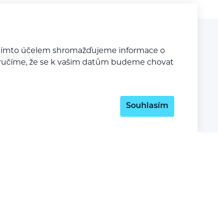
a tímto účelem shromažďujeme informace o
aké na:
y zaručíme, že se k vašim datům budeme chovat
Souhlasím