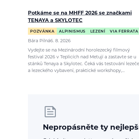
Potkáme se na MHFF 2026 se značkami
TENAYA a SKYLOTEC
POZVÁNKA
ALPINISMUS
LEZENÍ
VIA FERRATA
Bára Pilná
6. 8. 2026
Vydejte se na Mezinárodní horolezecký filmový
festival 2026 v Teplicích nad Metují a zastavte se u
stánků Tenaya a Skylotec. Čeká vás testování lezeč
a lezeckého vybavení, praktické workshopy,…
Nepropásněte ty nejlepš