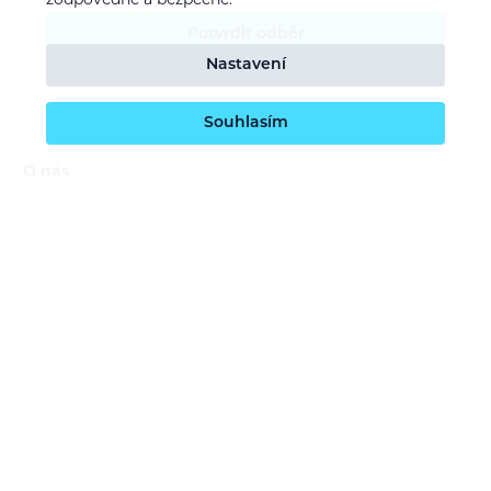
zodpovědně a bezpečně.
Potvrdit odběr
Nastavení
Souhlasím
O nás
Naše vize
Kontaktujte nás
Kariéra
Obchodní podmínky
GDPR (ochrana osobních údajů)
Dotace EU
Doprava a platba
Reklamace a servis