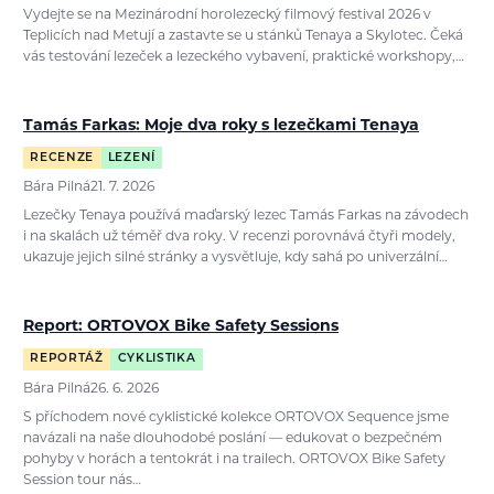
Vydejte se na Mezinárodní horolezecký filmový festival 2026 v
Teplicích nad Metují a zastavte se u stánků Tenaya a Skylotec. Čeká
vás testování lezeček a lezeckého vybavení, praktické workshopy,…
Tamás Farkas: Moje dva roky s lezečkami Tenaya
RECENZE
LEZENÍ
Bára Pilná
21. 7. 2026
Lezečky Tenaya používá maďarský lezec Tamás Farkas na závodech
i na skalách už téměř dva roky. V recenzi porovnává čtyři modely,
ukazuje jejich silné stránky a vysvětluje, kdy sahá po univerzální…
Report: ORTOVOX Bike Safety Sessions
REPORTÁŽ
CYKLISTIKA
Bára Pilná
26. 6. 2026
S příchodem nové cyklistické kolekce ORTOVOX Sequence jsme
navázali na naše dlouhodobé poslání — edukovat o bezpečném
pohyby v horách a tentokrát i na trailech. ORTOVOX Bike Safety
Session tour nás…