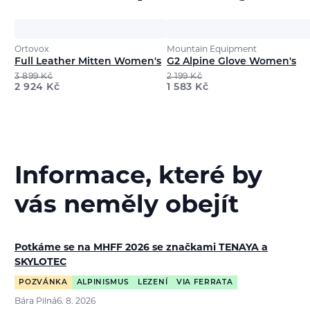
Ortovox
Mountain Equipment
Full Leather Mitten Women's
G2 Alpine Glove Women's
3 899
Kč
2 199
Kč
2 924
Kč
1 583
Kč
Informace, které by
vás neměly obejít
Potkáme se na MHFF 2026 se značkami TENAYA a
SKYLOTEC
POZVÁNKA
ALPINISMUS
LEZENÍ
VIA FERRATA
Bára Pilná
6. 8. 2026