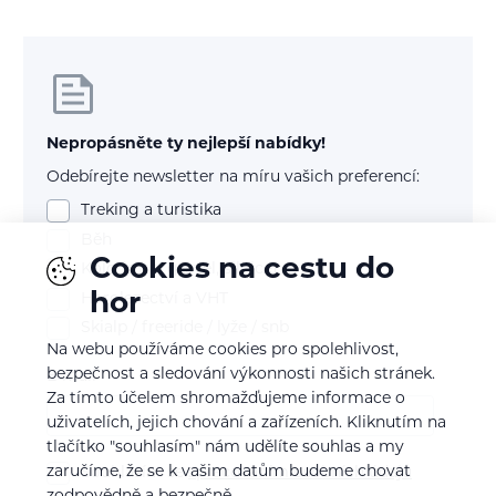
Nepropásněte ty nejlepší nabídky!
Odebírejte newsletter na míru vašich preferencí:
Treking a turistika
Běh
Cookies na cestu do
Kolo (mtb, gravel, silnice)
hor
Horolezectví a VHT
Skialp / freeride / lyže / snb
Na webu používáme cookies pro spolehlivost,
bezpečnost a sledování výkonnosti našich stránek.
E-mail
Za tímto účelem shromažďujeme informace o
uživatelích, jejich chování a zařízeních. Kliknutím na
tlačítko "souhlasím" nám udělíte souhlas a my
zaručíme, že se k vašim datům budeme chovat
Souhlasím se
zpracováním osobních údajů