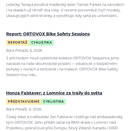
Lezečky Tenaya používá maďarský lezec Tamás Farkas na závodech
i na skalách už téměř dva roky. V recenzi porovnává čtyři modely,
ukazuje jejich silné stránky a vysvětluje, kdy sahá po univerzální…
Report: ORTOVOX Bike Safety Sessions
REPORTÁŽ
CYKLISTIKA
Bára Pilná
26. 6. 2026
S příchodem nové cyklistické kolekce ORTOVOX Sequence jsme
navázali na naše dlouhodobé poslání — edukovat o bezpečném
pohyby v horách a tentokrát i na trailech. ORTOVOX Bike Safety
Session tour nás…
Honza Faistaver: z Lomnice za traily do světa
PŘEDSTAVUJEME
CYKLISTIKA
Bára Pilná
15. 6. 2026
Český biker a trailbuilder Jan Faistaver rozšiřuje náš ambasadorský
tým ORTOVOX. Jeho příběh začal na BMX dráze v Lomnici nad
Popelkou, pokračoval přes Evropu, Nový Zéland, Kanadu i 5000