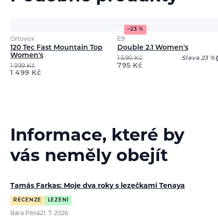
−23 %
Ortovox
E9
120 Tec Fast Mountain Top
Double 2.1 Women's
Women's
1 590
Kč
Sleva 23 %
795
Kč
1 999
Kč
1 499
Kč
Informace, které by
vás neměly obejít
Tamás Farkas: Moje dva roky s lezečkami Tenaya
RECENZE
LEZENÍ
Bára Pilná
21. 7. 2026