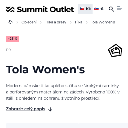
Kč
€
Oblečení
Trika a dresy
Tílka
Tola Women's
−23 %
E9
Tola Women's
Moderní dámske tílko uplého střihu se širokými ramínky
a perforovaným materiálem na zádech. Vyrobeno 100% v
Itálii s ohledem na ochranu životního prostředí.
Zobrazit celý popis