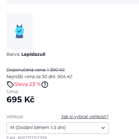
Barva:
Lapislazuli
Doporučená cena: 1 390
Kč
Nejnižší cena za 30 dní: 904
Kč
Sleva 23 %
Cena:
695
Kč
Velikost
Jak si vybrat velikost?
EAN: 8057717312799