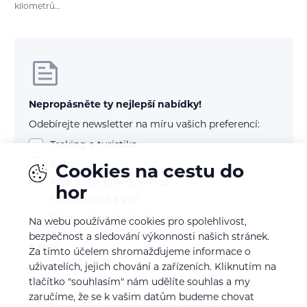
kilometrů…
Nepropásněte ty nejlepší nabídky!
Odebírejte newsletter na míru vašich preferencí:
Treking a turistika
Běh
Cookies na cestu do
Kolo (mtb, gravel, silnice)
hor
Horolezectví a VHT
Skialp / freeride / lyže / snb
Na webu používáme cookies pro spolehlivost,
bezpečnost a sledování výkonnosti našich stránek.
E-mail
Za tímto účelem shromažďujeme informace o
uživatelích, jejich chování a zařízeních. Kliknutím na
tlačítko "souhlasím" nám udělíte souhlas a my
zaručíme, že se k vašim datům budeme chovat