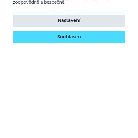
Souhlasím se
zpracováním osobních údajů
zodpovědně a bezpečně.
Potvrdit odběr
Nastavení
Souhlasím
O nás
Naše vize
Kontaktujte nás
Kariéra
Obchodní podmínky
GDPR (ochrana osobních údajů)
Dotace EU
Doprava a platba