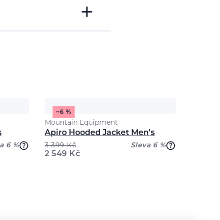
−6 %
Mountain Equipment
s
Apiro Hooded Jacket Men's
a 6 %
3 399
Kč
Sleva 6 %
2 549
Kč