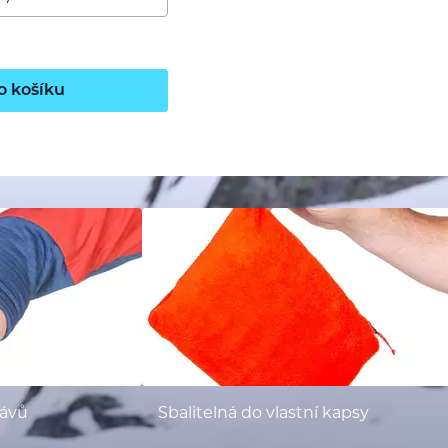
o košíku
kávů
Sbalitelná do vlastní kapsy