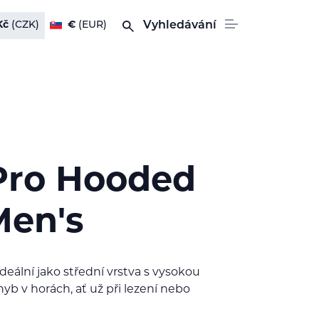
Kč
(CZK)
€
(EUR)
Vyhledávání
Pro Hooded
Men's
deální jako střední vrstva s vysokou
yb v horách, ať už při lezení nebo