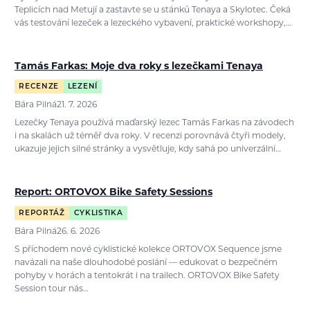
Teplicích nad Metují a zastavte se u stánků Tenaya a Skylotec. Čeká
vás testování lezeček a lezeckého vybavení, praktické workshopy,…
Tamás Farkas: Moje dva roky s lezečkami Tenaya
RECENZE
LEZENÍ
Bára Pilná
21. 7. 2026
Lezečky Tenaya používá maďarský lezec Tamás Farkas na závodech
i na skalách už téměř dva roky. V recenzi porovnává čtyři modely,
ukazuje jejich silné stránky a vysvětluje, kdy sahá po univerzální…
Report: ORTOVOX Bike Safety Sessions
REPORTÁŽ
CYKLISTIKA
Bára Pilná
26. 6. 2026
S příchodem nové cyklistické kolekce ORTOVOX Sequence jsme
navázali na naše dlouhodobé poslání — edukovat o bezpečném
pohyby v horách a tentokrát i na trailech. ORTOVOX Bike Safety
Session tour nás…