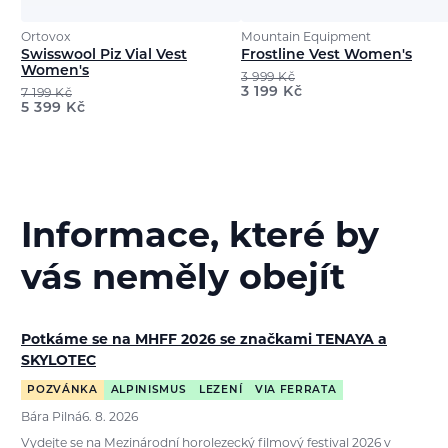
Ortovox
Mountain Equipment
Swisswool Piz Vial Vest
Frostline Vest Women's
Women's
3 999
Kč
3 199
Kč
7 199
Kč
5 399
Kč
Informace, které by
vás neměly obejít
Potkáme se na MHFF 2026 se značkami TENAYA a
SKYLOTEC
POZVÁNKA
ALPINISMUS
LEZENÍ
VIA FERRATA
Bára Pilná
6. 8. 2026
Vydejte se na Mezinárodní horolezecký filmový festival 2026 v