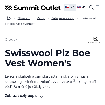
Kč
€
Oblečení
Vesty
Zateplené vesty
Swisswool
Piz Boe Vest Women's
Ortovox
Swisswool Piz Boe
Vest Women's
Lehká a sbalitelná dámská vesta na skialpinismus a
®
skitouring s vlněnou izolací SWISSWOOL
. Pro ty, kteří
vědí, že méně je někdy více.
Zobrazit celý popis