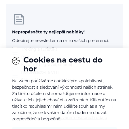
Nepropásněte ty nejlepší nabídky!
Odebírejte newsletter na míru vašich preferencí:
Treking a turistika
Běh
Cookies na cestu do
Kolo (mtb, gravel, silnice)
hor
Horolezectví a VHT
Skialp / freeride / lyže / snb
Na webu používáme cookies pro spolehlivost,
bezpečnost a sledování výkonnosti našich stránek.
E-mail
Za tímto účelem shromažďujeme informace o
uživatelích, jejich chování a zařízeních. Kliknutím na
tlačítko "souhlasím" nám udělíte souhlas a my
zaručíme, že se k vašim datům budeme chovat
Souhlasím se
zpracováním osobních údajů
zodpovědně a bezpečně.