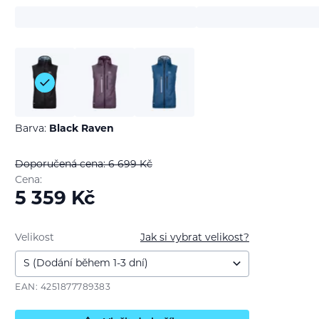
Barva:
Black Raven
Doporučená cena: 6 699
Kč
Cena:
5 359
Kč
Velikost
Jak si vybrat velikost?
EAN: 4251877789383