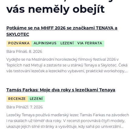
vás neměly obejít
Potkáme se na MHFF 2026 se značkami TENAYA a
SKYLOTEC
POZVÁNKA
ALPINISMUS
LEZENÍ
VIA FERRATA
Bára Pilná
6. 8. 2026
Vydejte se na Mezinárodní horolezecký filmový festival 2026 v
Teplicích nad Metují a zastavte se u stánků Tenaya a Skylotec. Čeká
vás testování lezeček a lezeckého vybavení, praktické workshopy,…
Tamás Farkas: Moje dva roky s lezečkami Tenaya
RECENZE
LEZENÍ
Bára Pilná
21. 7. 2026
Lezečky Tenaya používá maďarský lezec Tamás Farkas na závodech
i na skalách už téměř dva roky. V recenzi porovnává čtyři modely,
ukazuje jejich silné stránky a vysvětluje, kdy sahá po univerzální…