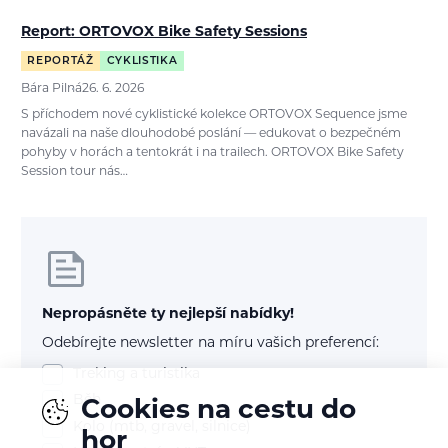
Report: ORTOVOX Bike Safety Sessions
REPORTÁŽ
CYKLISTIKA
Bára Pilná
26. 6. 2026
S příchodem nové cyklistické kolekce ORTOVOX Sequence jsme
navázali na naše dlouhodobé poslání — edukovat o bezpečném
pohyby v horách a tentokrát i na trailech. ORTOVOX Bike Safety
Session tour nás…
Nepropásněte ty nejlepší nabídky!
Odebírejte newsletter na míru vašich preferencí:
Treking a turistika
Běh
Cookies na cestu do
Kolo (mtb, gravel, silnice)
hor