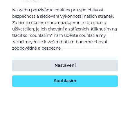
Horolezectví a VHT
Skialp / freeride / lyže / snb
Na webu používáme cookies pro spolehlivost,
bezpečnost a sledování výkonnosti našich stránek.
E-mail
Za tímto účelem shromažďujeme informace o
uživatelích, jejich chování a zařízeních. Kliknutím na
tlačítko "souhlasím" nám udělíte souhlas a my
zaručíme, že se k vašim datům budeme chovat
Souhlasím se
zpracováním osobních údajů
zodpovědně a bezpečně.
Potvrdit odběr
Nastavení
Souhlasím
O nás
Naše vize
Kontaktujte nás
Kariéra