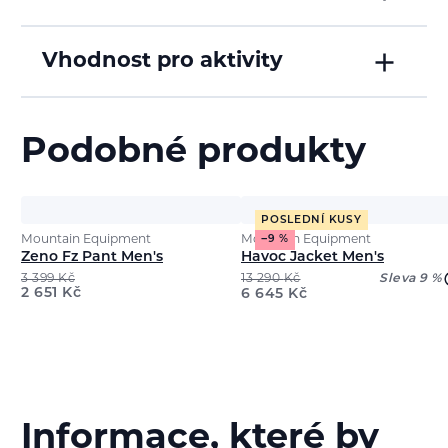
Vhodnost pro aktivity
Podobné produkty
POSLEDNÍ KUSY
Mountain Equipment
Mountain Equipment
−9 %
Zeno Fz Pant Men's
Havoc Jacket Men's
3 399
Kč
13 290
Kč
Sleva 9 %
2 651
Kč
6 645
Kč
Informace, které by