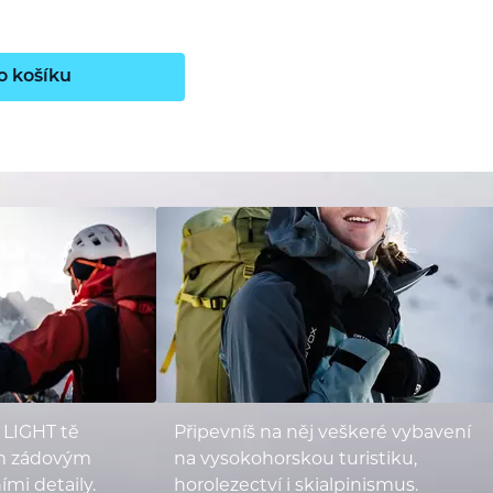
o košíku
 LIGHT tě
Připevníš na něj veškeré vybavení
m zádovým
na vysokohorskou turistiku,
mi detaily.
horolezectví i skialpinismus.