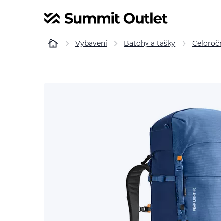
Vybavení
Batohy a tašky
Celoroč