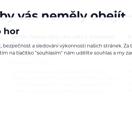
 by vás neměly obejít
o hor
Tamás Farkas: Moje dva roky s lezečkami
R
Tenaya
, bezpečnost a sledování výkonnosti našich stránek. Z
iknutím na tlačítko "souhlasím" nám udělíte souhlas a m
RECENZE
LEZENÍ
B
Bára Pilná
21. 7. 2026
S
S
Lezečky Tenaya používá maďarský lezec Tamás
—
Farkas na závodech i na skalách už téměř dva roky. V
t
ek
recenzi porovnává čtyři modely, ukazuje jejich silné
t
stránky a vysvětluje, kdy sahá po univerzální…