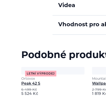
Videa
Vhodnost pro ak
Podobné produk
LETNÍ VÝPRODEJ
Ortovox
Mountai
Peak 42 S
Wallpa
6 499
Kč
2 799
K
5 524
Kč
1 819
K