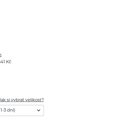
č
641
Kč
Jak si vybrat velikost?