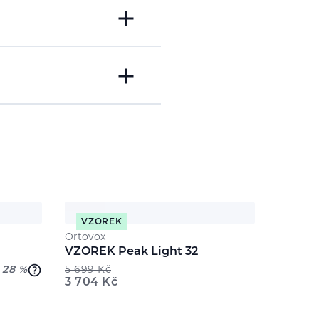
VZOREK
Ortovox
VZOREK Peak Light 32
 28 %
5 699
Kč
3 704
Kč