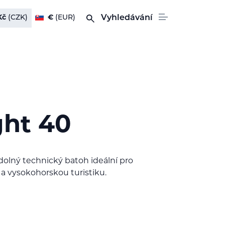
Kč
(CZK)
€
(EUR)
Vyhledávání
ght 40
dolný technický batoh ideální pro
 a vysokohorskou turistiku.