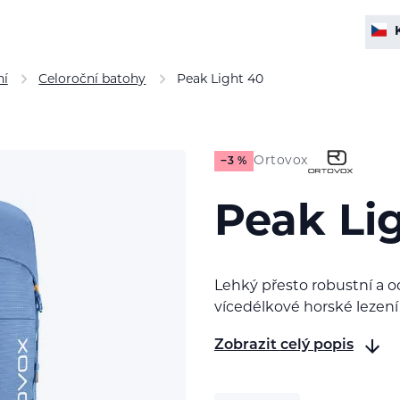
ní
Celoroční batohy
Peak Light 40
Ortovox
−3 %
Peak Li
Lehký přesto robustní a o
vícedélkové horské lezení
Zobrazit celý popis