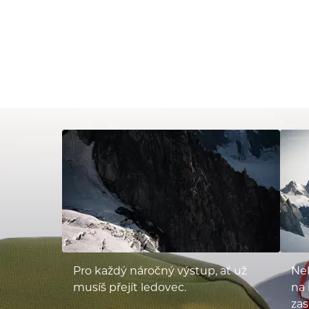
Pro každý náročný výstup, ať už
Neb
musíš přejít ledovec.
na 
za