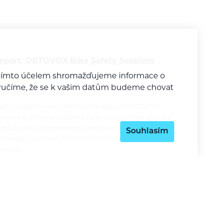
eport: ORTOVOX Bike Safety Sessions
a tímto účelem shromažďujeme informace o
REPORTÁŽ
CYKLISTIKA
y zaručíme, že se k vašim datům budeme chovat
ára Pilná
26. 6. 2026
 příchodem nové cyklistické kolekce ORTOVOX
equence jsme navázali na naše dlouhodobé poslání
 edukovat o bezpečném pohyby v horách a
Souhlasím
entokrát i na trailech. ORTOVOX Bike Safety Session
our nás…