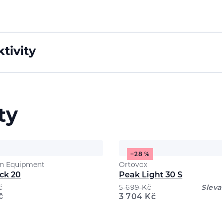
tivity
ty
−28 %
n Equipment
Ortovox
ck 20
Peak Light 30 S
č
5 699
Kč
Sleva
č
3 704
Kč