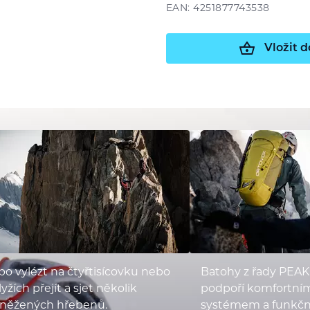
EAN: 4251877743538
Vložit d
o vylézt na čtyřtisícovku nebo
Batohy z řady PEAK
lyžích přejít a sjet několik
podpoří komfortní
sněžených hřebenů.
systémem a funkční