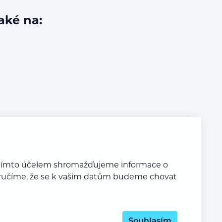
aké na:
a tímto účelem shromažďujeme informace o
y zaručíme, že se k vašim datům budeme chovat
Souhlasím