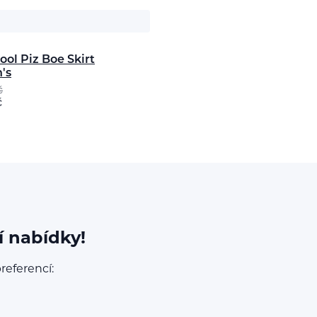
ol Piz Boe Skirt
's
č
č
í nabídky!
referencí: