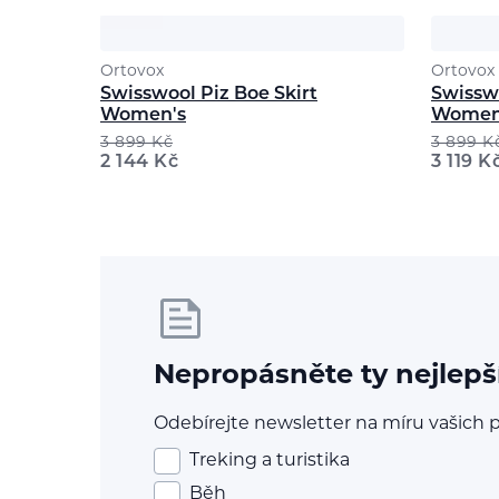
Ortovox
Ortovox
Swisswool Piz Boe Skirt
Swisswo
Women's
Women
3 899
Kč
3 899
K
2 144
Kč
3 119
K
Nepropásněte ty nejlepš
Odebírejte newsletter na míru vašich p
Treking a turistika
Běh