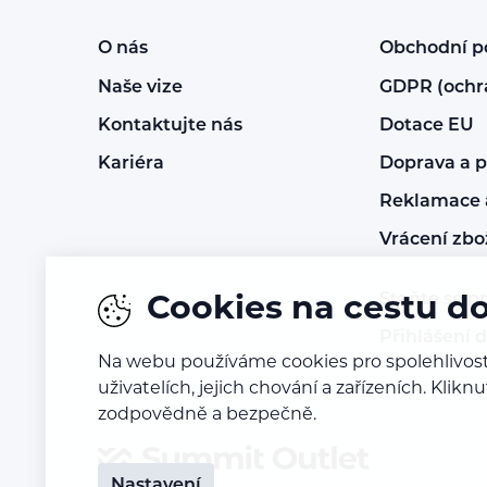
O nás
Obchodní 
Naše vize
GDPR (ochr
Kontaktujte nás
Dotace EU
Kariéra
Doprava a p
Reklamace a
Vrácení zbo
Staňte se p
Cookies na cestu d
Přihlášení 
Na webu používáme cookies pro spolehlivost
uživatelích, jejich chování a zařízeních. Kl
zodpovědně a bezpečně.
Nastavení