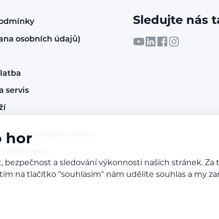
Sledujte nás t
podmínky
ana osobních údajů)
latba
 servis
ží
rodejcem našich značek
o hor
do B2B sekce
, bezpečnost a sledování výkonnosti našich stránek. Z
iknutím na tlačítko "souhlasím" nám udělíte souhlas a m