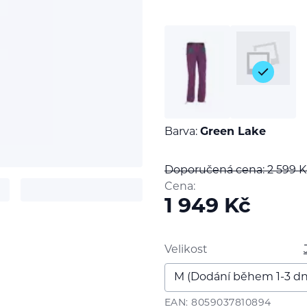
Barva:
Green Lake
Doporučená cena: 2 599
K
Cena:
1 949
Kč
t
Velikost
EAN: 8059037810894