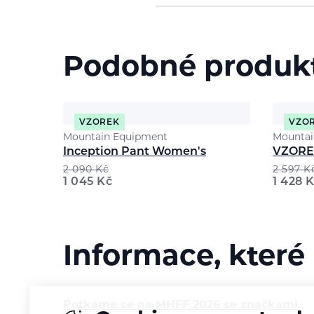
Podobné produk
VZOREK
VZO
Mountain Equipment
Mountai
Inception Pant Women's
VZORE
2 090
Kč
2 597
K
1 045
Kč
1 428
K
Informace, které
Potkáme se na MHFF 2026 se značkami