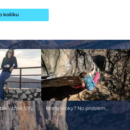
o košíku
tak vážně. Užij
Morfo kroky? No problem...