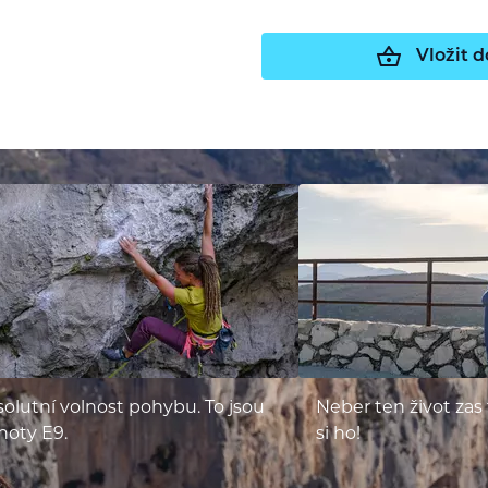
Vložit d
olutní volnost pohybu. To jsou
Neber ten život zas 
hoty E9.
si ho!