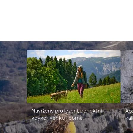
Navrženy pro lezení, perfektní
Abs
kdykoli venku i doma.
kal