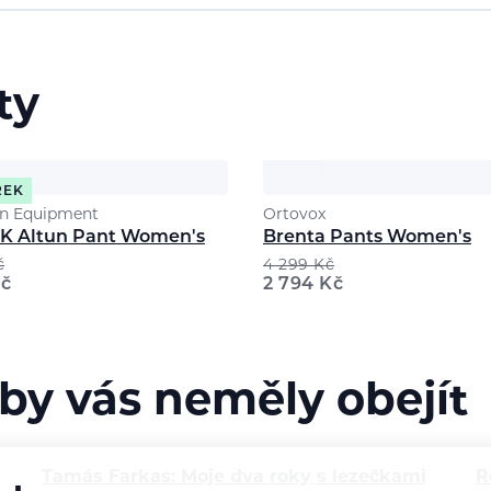
ty
REK
n Equipment
Ortovox
K Altun Pant Women's
Brenta Pants Women's
č
4 299
Kč
č
2 794
Kč
 by vás neměly obejít
Tamás Farkas: Moje dva roky s lezečkami
R