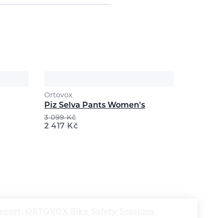
Ortovox
Piz Selva Pants Women's
3 099
Kč
2 417
Kč
eport: ORTOVOX Bike Safety Sessions