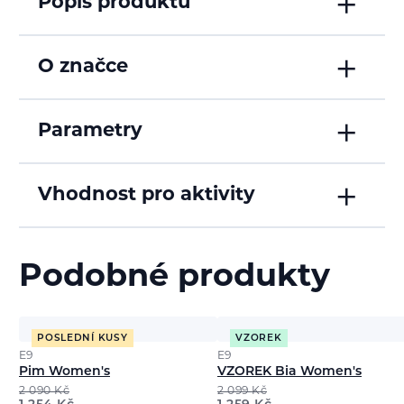
Popis produktu
O značce
Parametry
Vhodnost pro aktivity
Podobné produkty
POSLEDNÍ KUSY
VZOREK
E9
E9
Pim Women's
VZOREK Bia Women's
2 090
Kč
2 099
Kč