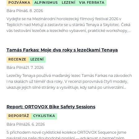
POZVÁNKA
ALPINISMUS
LEZENÍ
VIA FERRATA
Bára Pilná
6. 8. 2026
Vydejte se na Mezinárodní horolezecký filmový festival 2026 v
Teplicích nad Metují a zastavte se u stánků Tenaya a Skylotec. Čeká
vás testování lezeček a lezeckého vybavení, praktické workshopy,…
Tamás Farkas: Moje dva roky s lezečkami Tenaya
RECENZE
LEZENÍ
Bára Pilná
21. 7. 2026
Lezečky Tenaya používá maďarský lezec Tamás Farkas na závodech
i na skalách už téměř dva roky. V recenzi porovnává čtyři modely,
ukazuje jejich silné stránky a vysvětluje, kdy sahá po univerzální…
Report: ORTOVOX Bike Safety Sessions
REPORTÁŽ
CYKLISTIKA
Bára Pilná
26. 6. 2026
S příchodem nové cyklistické kolekce ORTOVOX Sequence jsme
navázali na naše dlouhodobé poslání — edukovat o bezpečném