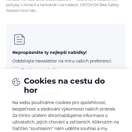
pohyby v horách a tentokrát i na trailech. ORTOVOX Bike Safety
Session tour nás…
Nepropásněte ty nejlepší nabídky!
Odebírejte newsletter na míru vašich preferencí:
Treking a turistika
Běh
Cookies na cestu do
Kolo (mtb, gravel, silnice)
hor
Horolezectví a VHT
Skialp / freeride / lyže / snb
Na webu používáme cookies pro spolehlivost,
bezpečnost a sledování výkonnosti našich stránek.
E-mail
Za tímto účelem shromažďujeme informace o
uživatelích, jejich chování a zařízeních. Kliknutím na
tlačítko "souhlasím" nám udělíte souhlas a my