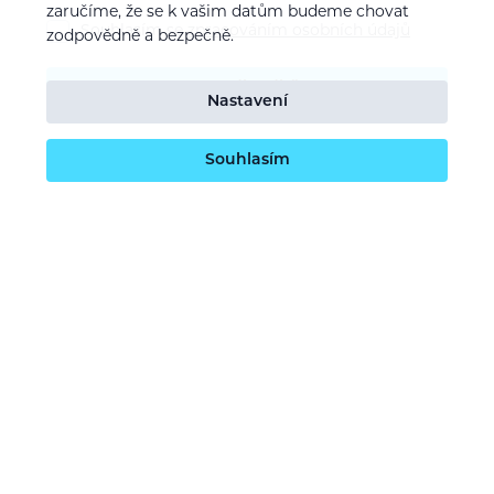
zaručíme, že se k vašim datům budeme chovat
Souhlasím se
zpracováním osobních údajů
zodpovědně a bezpečně.
Potvrdit odběr
Nastavení
Souhlasím
O nás
Naše vize
Kontaktujte nás
Kariéra
Obchodní podmínky
GDPR (ochrana osobních údajů)
Dotace EU