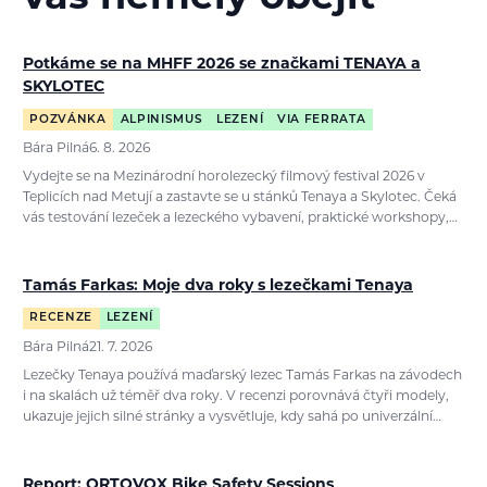
Potkáme se na MHFF 2026 se značkami TENAYA a
SKYLOTEC
POZVÁNKA
ALPINISMUS
LEZENÍ
VIA FERRATA
Bára Pilná
6. 8. 2026
Vydejte se na Mezinárodní horolezecký filmový festival 2026 v
Teplicích nad Metují a zastavte se u stánků Tenaya a Skylotec. Čeká
vás testování lezeček a lezeckého vybavení, praktické workshopy,…
Tamás Farkas: Moje dva roky s lezečkami Tenaya
RECENZE
LEZENÍ
Bára Pilná
21. 7. 2026
Lezečky Tenaya používá maďarský lezec Tamás Farkas na závodech
i na skalách už téměř dva roky. V recenzi porovnává čtyři modely,
ukazuje jejich silné stránky a vysvětluje, kdy sahá po univerzální…
Report: ORTOVOX Bike Safety Sessions