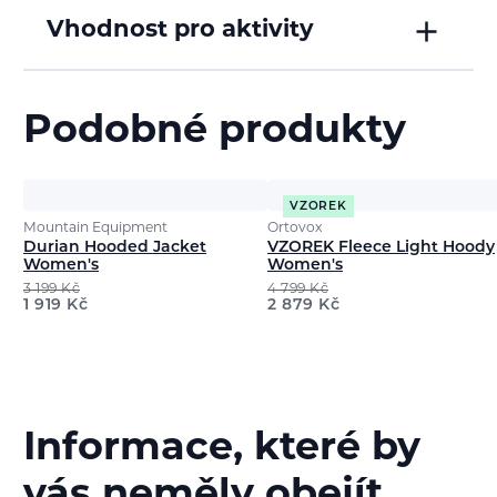
Vhodnost pro aktivity
Podobné produkty
VZOREK
Mountain Equipment
Ortovox
Durian Hooded Jacket
VZOREK Fleece Light Hoody
Women's
Women's
3 199
Kč
4 799
Kč
1 919
Kč
2 879
Kč
Informace, které by
vás neměly obejít