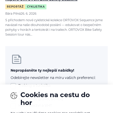
REPORTÁŽ
CYKLISTIKA
Bára Pilná
26. 6. 2026
S příchodem nové cyklistické kolekce ORTOVOX Sequence jsme
navázali na naše dlouhodobé poslání — edukovat o bezpečném
pohyby v horách a tentokrát i na trailech. ORTOVOX Bike Safety
Session tour nás…
Nepropásněte ty nejlepší nabídky!
Odebírejte newsletter na míru vašich preferencí:
Treking a turistika
Běh
Cookies na cestu do
Kolo (mtb, gravel, silnice)
hor
Horolezectví a VHT
Skialp / freeride / lyže / snb