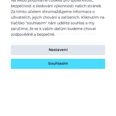
Na webu používáme cookies pro spolehlivost,
bezpečnost a sledování výkonnosti našich stránek.
E-mail
Za tímto účelem shromažďujeme informace o
uživatelích, jejich chování a zařízeních. Kliknutím na
tlačítko "souhlasím" nám udělíte souhlas a my
zaručíme, že se k vašim datům budeme chovat
Souhlasím se
zpracováním osobních údajů
zodpovědně a bezpečně.
Potvrdit odběr
Nastavení
Souhlasím
O nás
Naše vize
Kontaktujte nás
Kariéra