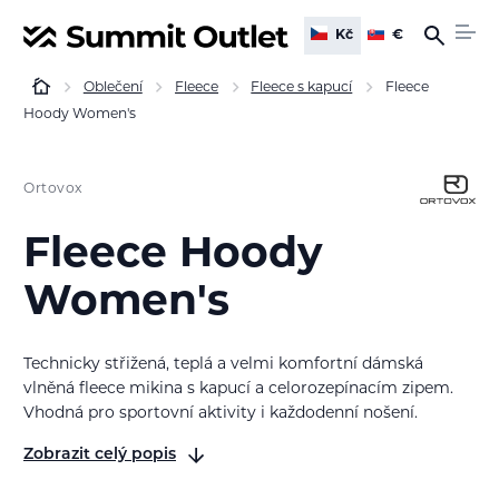
Kč
€
Oblečení
Fleece
Fleece s kapucí
Fleece
Hoody Women's
Ortovox
Fleece Hoody
Women's
Technicky střižená, teplá a velmi komfortní dámská
vlněná fleece mikina s kapucí a celorozepínacím zipem.
Vhodná pro sportovní aktivity i každodenní nošení.
Zobrazit celý popis