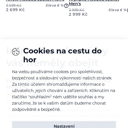
Men's
3 599
Kč
Sleva 6 %
2 699
Kč
3 999
Kč
Sleva 6 %
2 999
Kč
Informace, které by
Cookies na cestu do
hor
vás neměly obejít
Na webu používáme cookies pro spolehlivost,
bezpečnost a sledování výkonnosti našich stránek.
Potkáme se na MHFF 2026 se značkami TENAYA a
Za tímto účelem shromažďujeme informace o
SKYLOTEC
uživatelích, jejich chování a zařízeních. Kliknutím na
POZVÁNKA
ALPINISMUS
LEZENÍ
VIA FERRATA
tlačítko "souhlasím" nám udělíte souhlas a my
Bára Pilná
6. 8. 2026
zaručíme, že se k vašim datům budeme chovat
zodpovědně a bezpečně.
Vydejte se na Mezinárodní horolezecký filmový festival 2026 v
Teplicích nad Metují a zastavte se u stánků Tenaya a Skylotec. Čeká
vás testování lezeček a lezeckého vybavení, praktické workshopy,…
Nastavení