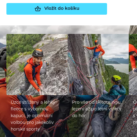
Vložit do košíku
Úzce střižený a lehký
Pro vše od skitouringu,
O
fleece s výbornou
lezení až po letní výlety
p
kapucí, je optimální
do hor
s
volbou pro jakékoliv
p
horské sporty