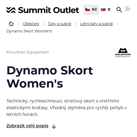
Kč
€
Oblečení
Šaty a sukně
Letní šaty a sukně
Dynamo Skort Women's
Mountain Equipment
Dynamo Skort
Women's
Technický, rychleschnoucí, strečový skort s vnitřními
elastickými kraťasy. Vhodný zejména pro rychlý pohyb v
letních horách.
Zobrazit celý popis