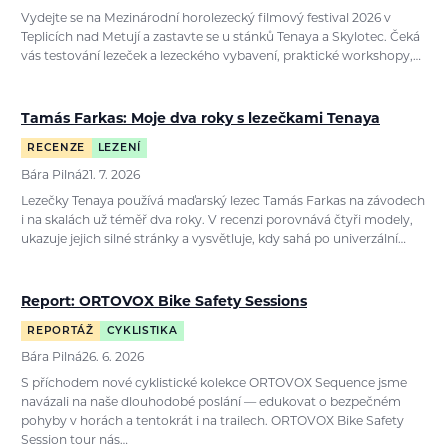
Vydejte se na Mezinárodní horolezecký filmový festival 2026 v
Teplicích nad Metují a zastavte se u stánků Tenaya a Skylotec. Čeká
vás testování lezeček a lezeckého vybavení, praktické workshopy,…
Tamás Farkas: Moje dva roky s lezečkami Tenaya
RECENZE
LEZENÍ
Bára Pilná
21. 7. 2026
Lezečky Tenaya používá maďarský lezec Tamás Farkas na závodech
i na skalách už téměř dva roky. V recenzi porovnává čtyři modely,
ukazuje jejich silné stránky a vysvětluje, kdy sahá po univerzální…
Report: ORTOVOX Bike Safety Sessions
REPORTÁŽ
CYKLISTIKA
Bára Pilná
26. 6. 2026
S příchodem nové cyklistické kolekce ORTOVOX Sequence jsme
navázali na naše dlouhodobé poslání — edukovat o bezpečném
pohyby v horách a tentokrát i na trailech. ORTOVOX Bike Safety
Session tour nás…