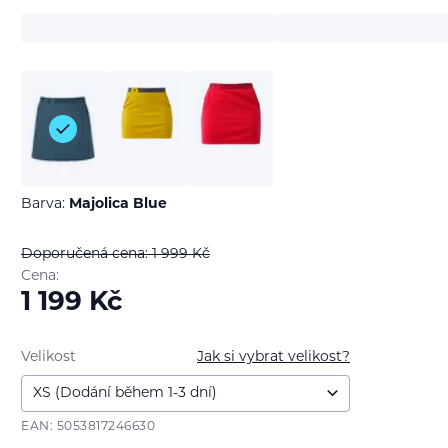
Barva:
Majolica Blue
Doporučená cena: 1 999
Kč
Cena:
1 199
Kč
Velikost
Jak si vybrat velikost?
EAN: 5053817246630