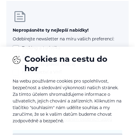
Nepropásněte ty nejlepší nabídky!
Odebírejte newsletter na míru vašich preferencí:
Treking a turistika
Běh
Cookies na cestu do
Kolo (mtb, gravel, silnice)
hor
Horolezectví a VHT
Skialp / freeride / lyže / snb
Na webu používáme cookies pro spolehlivost,
bezpečnost a sledování výkonnosti našich stránek.
E-mail
Za tímto účelem shromažďujeme informace o
uživatelích, jejich chování a zařízeních. Kliknutím na
tlačítko "souhlasím" nám udělíte souhlas a my
zaručíme, že se k vašim datům budeme chovat
Souhlasím se
zpracováním osobních údajů
zodpovědně a bezpečně.