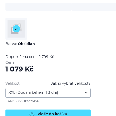
Barva:
Obsidian
Doporučená cena: 1 799
Kč
Cena:
1 079
Kč
Velikost
Jak si vybrat velikost?
EAN: 5053817276156
Vložit do košíku