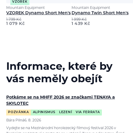
VZOREK
Mountain Equipment
Mountain Equipment
VZOREK Dynamo Short Men's
Dynamo Twin Short Men's
1 799
Kč
1 999
Kč
1 079
Kč
1 439
Kč
Informace, které by
vás neměly obejít
Potkáme se na MHFF 2026 se značkami TENAYA a
SKYLOTEC
POZVÁNKA
ALPINISMUS
LEZENÍ
VIA FERRATA
Bára Pilná
6. 8. 2026
Vydejte se na Mezinárodní horolezecký filmový festival 2026 v