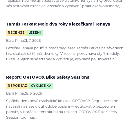
Teplicích nad Metují a zastavte se u stánků Tenaya a Skylotec. Čeká
vás testování lezeček a lezeckého vybavení, praktické workshopy,…
Tamás Farkas: Moje dva roky s lezečkami Tenaya
RECENZE
LEZENÍ
Bára Pilná
21. 7. 2026
Lezečky Tenaya používá maďarský lezec Tamás Farkas na závodech
i na skalách už téměř dva roky. V recenzi porovnává čtyři modely,
ukazuje jejich silné stránky a vysvětluje, kdy sahá po univerzální…
Report: ORTOVOX Bike Safety Sessions
REPORTÁŽ
CYKLISTIKA
Bára Pilná
26. 6. 2026
S příchodem nové cyklistické kolekce ORTOVOX Sequence jsme
navázali na naše dlouhodobé poslání — edukovat o bezpečném
pohyby v horách a tentokrát i na trailech. ORTOVOX Bike Safety
Session tour nás…