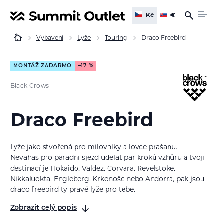
Kč
€
Vybavení
Lyže
Touring
Draco Freebird
MONTÁŽ ZADARMO
−17 %
Black Crows
Draco Freebird
Lyže jako stvořená pro milovníky a lovce prašanu.
Neváháš pro parádní sjezd udělat pár kroků vzhůru a tvojí
destinací je Hokaido, Valdez, Corvara, Revelstoke,
Nikkaluokta, Engleberg, Krkonoše nebo Andorra, pak jsou
draco freebird ty pravé lyže pro tebe.
Zobrazit celý popis