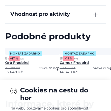
Vhodnost pro aktivity
Podobné produkty
MONTÁŽ ZADARMO
MONTÁŽ ZADARMO
Black Crows
Black Crows
−17 %
−17 %
Orb Freebird
Camox Freebird
19 499
Kč
Sleva 17 %
20 499
Kč
Sleva 17 %
13 649
Kč
14 349
Kč
Cookies na cestu do
hor
Informace, které by
Na webu používáme cookies pro spolehlivost,