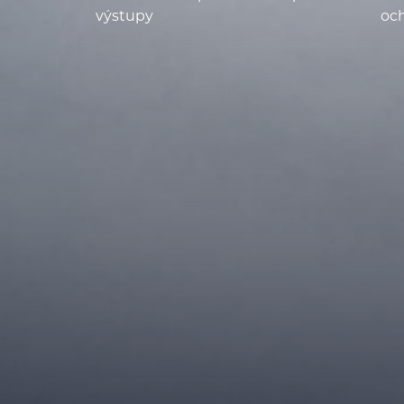
výstupy
oc