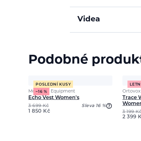
Videa
Podobné produk
POSLEDNÍ KUSY
LETN
Mountain Equipment
Ortovox
−16 %
Echo Vest Women's
Trace 
Women
3 699
Kč
Sleva 16 %
1 850
Kč
3 199
K
2 399