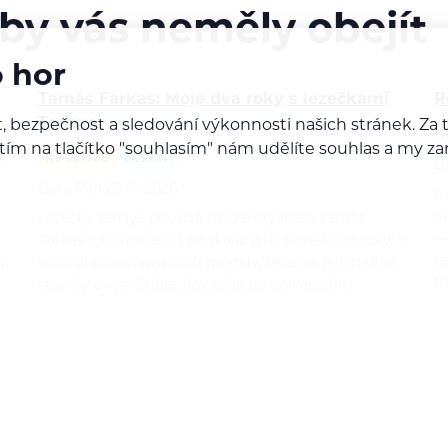
 by vás neměly obejít
o hor
Tamás Farkas: Moje dva roky s lezečkami
R
Tenaya
, bezpečnost a sledování výkonnosti našich stránek. Z
iknutím na tlačítko "souhlasím" nám udělíte souhlas a m
RECENZE
LEZENÍ
B
Bára Pilná
21. 7. 2026
S
S
Lezečky Tenaya používá maďarský lezec Tamás
—
Farkas na závodech i na skalách už téměř dva roky. V
t
ek
recenzi porovnává čtyři modely, ukazuje jejich silné
t
stránky a vysvětluje, kdy sahá po univerzální…