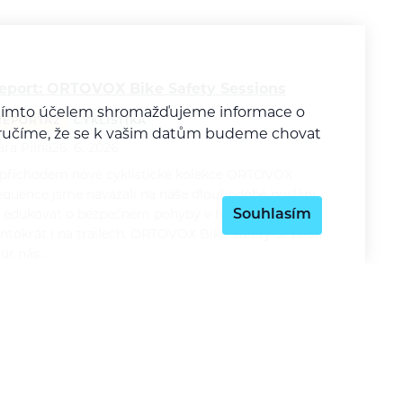
eport: ORTOVOX Bike Safety Sessions
a tímto účelem shromažďujeme informace o
REPORTÁŽ
CYKLISTIKA
y zaručíme, že se k vašim datům budeme chovat
ára Pilná
26. 6. 2026
 příchodem nové cyklistické kolekce ORTOVOX
equence jsme navázali na naše dlouhodobé poslání
Souhlasím
 edukovat o bezpečném pohyby v horách a
entokrát i na trailech. ORTOVOX Bike Safety Session
our nás…