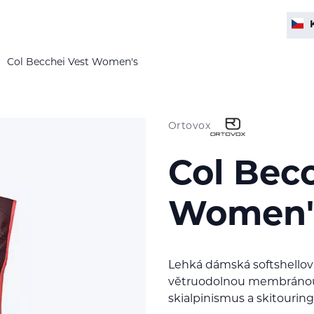
Col Becchei Vest Women's
Ortovox
Col Becc
Women'
Lehká dámská softshellová 
větruodolnou membránou v
skialpinismus a skitouring