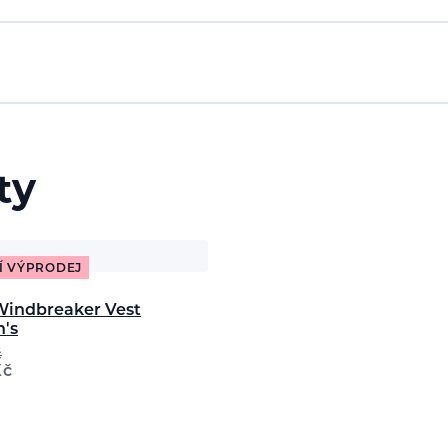
ty
Í VÝPRODEJ
Windbreaker Vest
's
č
Kč