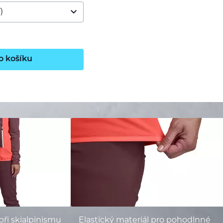
o košíku
ři skialpinismu
Elastický materiál pro pohodlnné