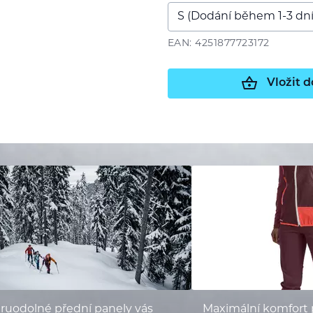
EAN: 4251877723172
Vložit d
ruodolné přední panely vás
Maximální komfort p