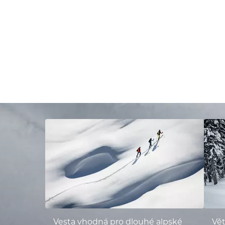
Vesta vhodná pro dlouhé alpské
Vět