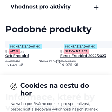
Vhodnost pro aktivity
Podobné produkty
MONTÁŽ ZADARMO
MONTÁŽ ZADARMO
Black Crows
Black Crows
−17 %
SLEVA NA SET
Orb Freebird
Ferox Freebird 2022/2023
19 499
Kč
Sleva 17 %
25 590
Kč
14 075
Kč
13 649
Kč
Cookies na cestu do
hor
Informace, které by
Na webu používáme cookies pro spolehlivost,
vás neměly obejít
bezpečnost a sledování výkonnosti našich stránek.