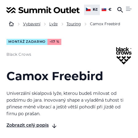
Kč
€
Vybavení
Lyže
Touring
Camox Freebird
MONTÁŽ ZADARMO
−17 %
Black Crows
Camox Freebird
Univerzální skialpová lyže, kterou budeš
milovat od
podzimu do jara
. Inovovaný shape a vyladěná tuhost ti
přinese méně vibrací a ještě větší pohodlí při jízdě
od
firnu po prašan
.
Zobrazit celý popis