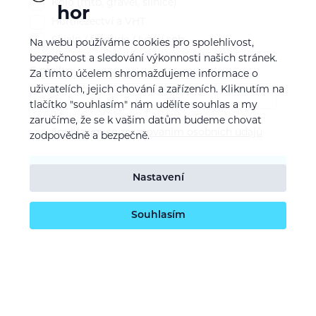
Kolo (mtb, gravel, silnice)
hor
Horolezectví a VHT
Skialp / freeride / lyže / snb
Na webu používáme cookies pro spolehlivost,
bezpečnost a sledování výkonnosti našich stránek.
E-mail
Za tímto účelem shromažďujeme informace o
uživatelích, jejich chování a zařízeních. Kliknutím na
tlačítko "souhlasím" nám udělíte souhlas a my
zaručíme, že se k vašim datům budeme chovat
Souhlasím se
zpracováním osobních údajů
zodpovědně a bezpečně.
Potvrdit odběr
Nastavení
Souhlasím
O nás
Naše vize
Kontaktujte nás