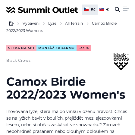
Kč
€
Vybavení
Lyže
All Terrain
Camox Birdie
2022/2023 Women's
SLEVA NA SET
MONTÁŽ ZADARMO
−33 %
Black Crows
Camox Birdie
2022/2023 Women's
Inovovaná lyže, která má do vínku vloženu hravost. Chceš
se na lyžích bavit v boulích, přejíždět mezi sjezdovkami
lesem, nebo si občas zaskákat ve snowparku? Zároveň
nepohrdneš prašanem nebo dlouhým obloukem na