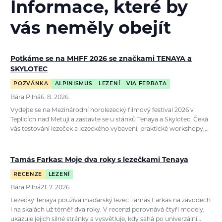
Informace, které by
vás neměly obejít
Potkáme se na MHFF 2026 se značkami TENAYA a
SKYLOTEC
POZVÁNKA
ALPINISMUS
LEZENÍ
VIA FERRATA
Bára Pilná
6. 8. 2026
Vydejte se na Mezinárodní horolezecký filmový festival 2026 v
Teplicích nad Metují a zastavte se u stánků Tenaya a Skylotec. Čeká
vás testování lezeček a lezeckého vybavení, praktické workshopy,…
Tamás Farkas: Moje dva roky s lezečkami Tenaya
RECENZE
LEZENÍ
Bára Pilná
21. 7. 2026
Lezečky Tenaya používá maďarský lezec Tamás Farkas na závodech
i na skalách už téměř dva roky. V recenzi porovnává čtyři modely,
ukazuje jejich silné stránky a vysvětluje, kdy sahá po univerzální…