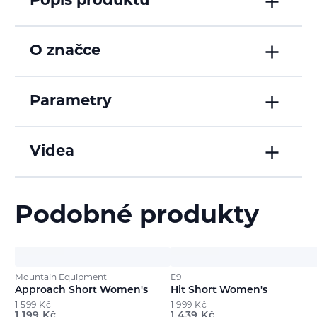
Popis produktu
O značce
Parametry
Videa
Podobné produkty
Mountain Equipment
E9
Approach Short Women's
Hit Short Women's
1 599
Kč
1 999
Kč
1 199
Kč
1 439
Kč