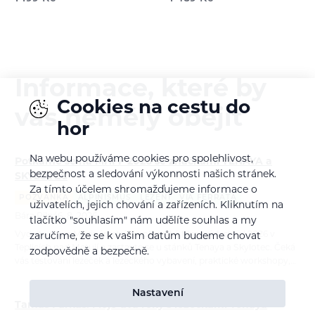
Informace, které by
Cookies na cestu do
vás neměly obejít
hor
Na webu používáme cookies pro spolehlivost,
Potkáme se na MHFF 2026 se značkami TENAYA a
bezpečnost a sledování výkonnosti našich stránek.
SKYLOTEC
Za tímto účelem shromažďujeme informace o
POZVÁNKA
ALPINISMUS
LEZENÍ
VIA FERRATA
uživatelích, jejich chování a zařízeních. Kliknutím na
Bára Pilná
6. 8. 2026
tlačítko "souhlasím" nám udělíte souhlas a my
Vydejte se na Mezinárodní horolezecký filmový festival 2026 v
zaručíme, že se k vašim datům budeme chovat
Teplicích nad Metují a zastavte se u stánků Tenaya a Skylotec. Čeká
zodpovědně a bezpečně.
vás testování lezeček a lezeckého vybavení, praktické workshopy,…
Nastavení
Tamás Farkas: Moje dva roky s lezečkami Tenaya