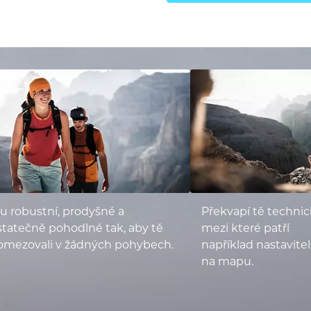
u robustní, prodyšné a
Překvapí tě technic
tatečně pohodlné tak, aby tě
mezi které patří
omezovali v žádných pohybech.
například nastavite
na mapu.