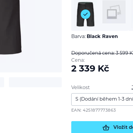
Barva:
Black Raven
Doporučená cena: 3 599
K
Cena:
2 339
Kč
Velikost
t
EAN: 4251877773863
Vložit d