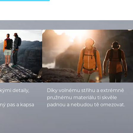
kými detaily,
Díky volnému střihu a extrémně
pružnému materiálu ti skvěle
lný pas a kapsa
padnou a nebudou tě omezovat.