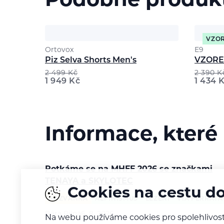
Podobné produk
VZO
Ortovox
E9
Piz Selva Shorts Men's
VZOREK
2 499
Kč
2 390
K
1 949
Kč
1 434
K
Informace, které
Potkáme se na MHFF 2026 se značkami
TENAYA a SKYLOTEC
Cookies na cestu d
POZVÁNKA
ALPINISMUS
LEZENÍ
VIA FERRATA
Bára Pilná
6. 8. 2026
Na webu používáme cookies pro spolehlivost