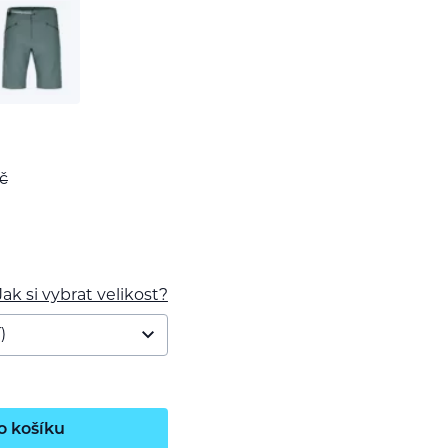
č
Jak si vybrat velikost?
o košíku