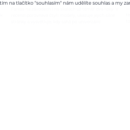
S
Lezečky Tenaya používá maďarský lezec Tamás
iknutím na tlačítko "souhlasím" nám udělíte souhlas a m
—
Farkas na závodech i na skalách už téměř dva roky. V
t
ek
recenzi porovnává čtyři modely, ukazuje jejich silné
t
stránky a vysvětluje, kdy sahá po univerzální…
í nabídky!
referencí: