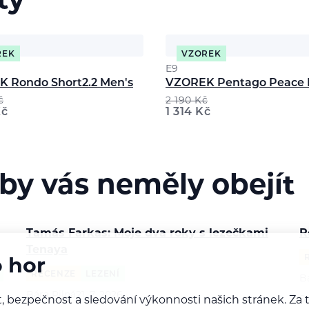
ty
REK
VZOREK
E9
 Rondo Short2.2 Men's
VZOREK Pentago Peace 
č
2 190
Kč
č
1 314
Kč
 by vás neměly obejít
Tamás Farkas: Moje dva roky s lezečkami
R
Tenaya
o hor
RECENZE
LEZENÍ
B
Bára Pilná
21. 7. 2026
S
, bezpečnost a sledování výkonnosti našich stránek. Z