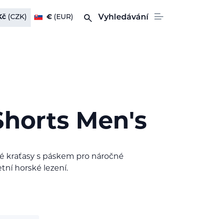
Kč
(CZK)
€
(EUR)
Vyhledávání
Shorts Men's
é kraťasy s páskem pro náročné
tní horské lezení.