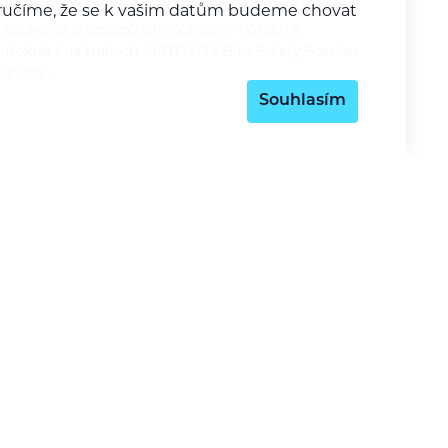
equence jsme navázali na naše dlouhodobé poslání
y zaručíme, že se k vašim datům budeme chovat
 edukovat o bezpečném pohyby v horách a
entokrát i na trailech. ORTOVOX Bike Safety Session
our nás…
Souhlasím