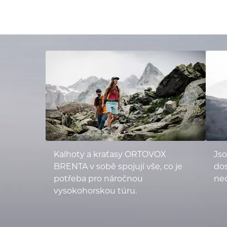
Kalhoty a kraťasy ORTOVOX
Jso
BRENTA v sobě spojují vše, co je
dos
potřeba pro náročnou
ne
vysokohorskou túru.