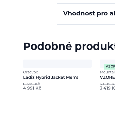
Vhodnost pro ak
Podobné produk
VZO
Ortovox
Mountai
Ladiz Hybrid Jacket Men's
VZOREK
6 399
Kč
5 699
K
4 991
Kč
3 419
K