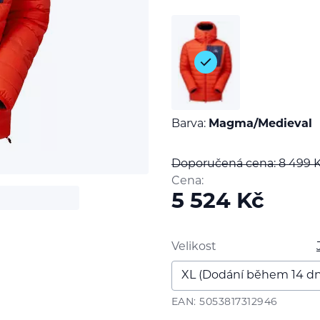
Barva:
Magma/Medieval
Doporučená cena: 8 499
Cena:
5 524
Kč
Velikost
EAN: 5053817312946