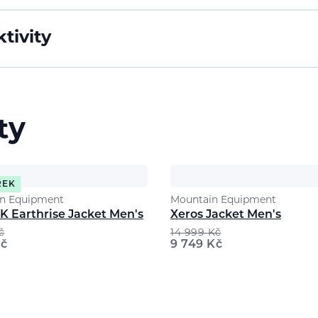
tivity
ty
REK
n Equipment
Mountain Equipment
 Earthrise Jacket Men's
Xeros Jacket Men's
č
14 999
Kč
č
9 749
Kč