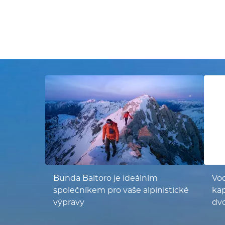
Bunda Baltoro je ideálním
Vod
společníkem pro vaše alpinistické
kap
výpravy
dv