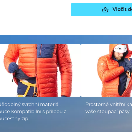
Vložit d
ěodolný svrchní materiál,
Prostorné vnitřní ka
uce kompatibilní s přilbou a
vaše stoupací pásy
oucestný zip