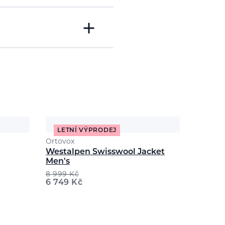
LETNÍ VÝPRODEJ
Ortovox
Westalpen Swisswool Jacket
Men's
8 999
Kč
6 749
Kč