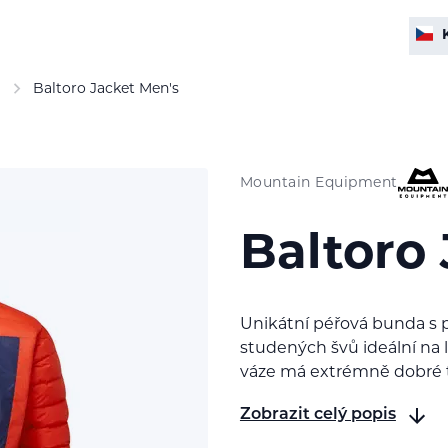
Baltoro Jacket Men's
Mountain Equipment
Baltoro
Unikátní péřová bunda s
studených švů ideální na l
váze má extrémně dobré te
Zobrazit celý popis