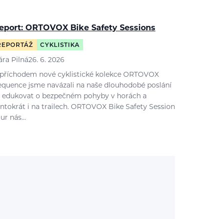
eport: ORTOVOX Bike Safety Sessions
REPORTÁŽ
CYKLISTIKA
ára Pilná
26. 6. 2026
 příchodem nové cyklistické kolekce ORTOVOX
equence jsme navázali na naše dlouhodobé poslání
 edukovat o bezpečném pohyby v horách a
entokrát i na trailech. ORTOVOX Bike Safety Session
our nás…