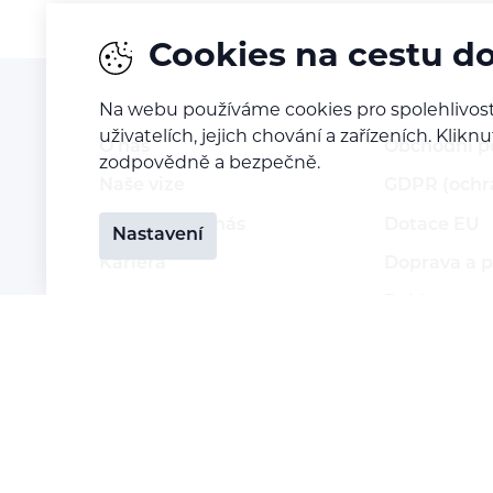
Cookies na cestu d
Na webu používáme cookies pro spolehlivost
uživatelích, jejich chování a zařízeních. Kl
O nás
Obchodní 
zodpovědně a bezpečně.
Naše vize
GDPR (ochr
Kontaktujte nás
Dotace EU
Nastavení
Kariéra
Doprava a p
Reklamace a
Vrácení zbo
Staňte se p
Přihlášení 