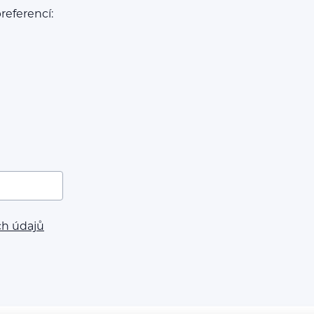
referencí:
ch údajů