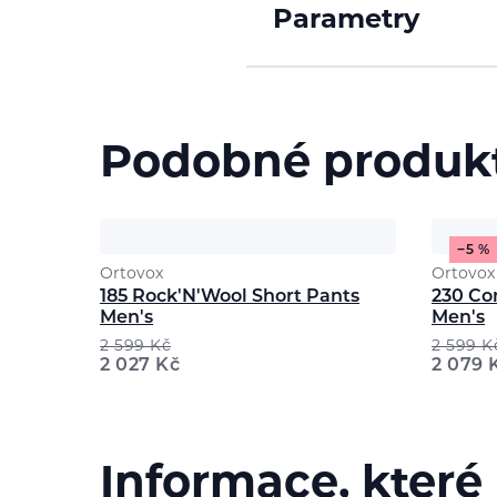
Parametry
Podobné produk
−5 %
Ortovox
Ortovox
185 Rock'N'Wool Short Pants
230 Co
Men's
Men's
2 599
Kč
2 599
K
2 027
Kč
2 079
Informace, které