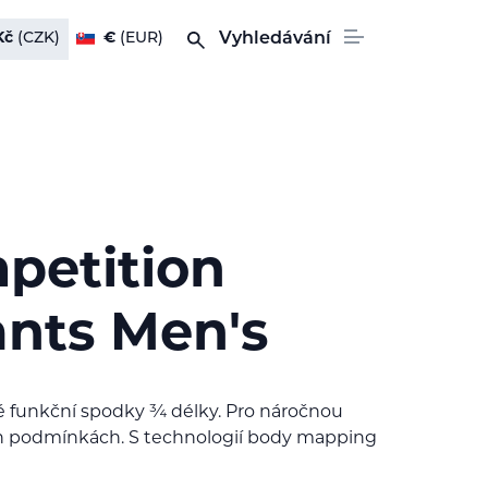
Kč
(CZK)
€
(EUR)
Vyhledávání
petition
ants Men's
é funkční spodky ¾ délky. Pro náročnou
ích podmínkách. S technologií body mapping