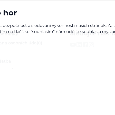
o hor
, bezpečnost a sledování výkonnosti našich stránek. Z
iknutím na tlačítko "souhlasím" nám udělíte souhlas a m
Sledujte nás t
podmínky
ana osobních údajů)
latba
 servis
ží
rodejcem našich značek
do B2B sekce