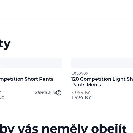
ty
Ortovox
mpetition Short Pants
120 Competition Light Sh
Pants Men's
č
Sleva 5 %
2 099
Kč
1 574
Kč
Kč
 by vás neměly obejít