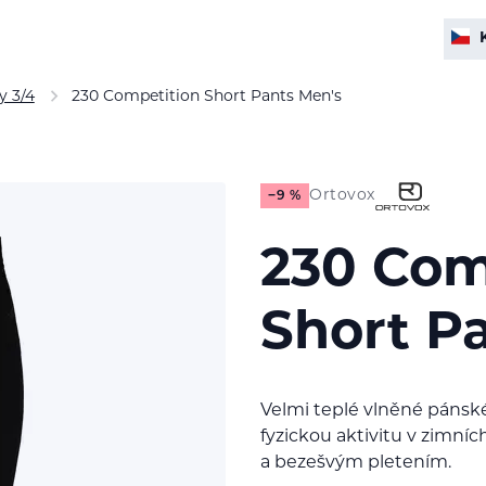
y 3/4
230 Competition Short Pants Men's
Ortovox
−9 %
230 Com
Short P
Velmi teplé vlněné pánsk
fyzickou aktivitu v zimn
a bezešvým pletením.