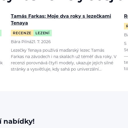
Tamás Farkas: Moje dva roky s lezečkami
R
Tenaya
RECENZE
LEZENÍ
B
Bára Pilná
21. 7. 2026
S
S
Lezečky Tenaya používá maďarský lezec Tamás
—
Farkas na závodech i na skalách už téměř dva roky. V
t
ek
recenzi porovnává čtyři modely, ukazuje jejich silné
t
stránky a vysvětluje, kdy sahá po univerzální…
í nabídky!