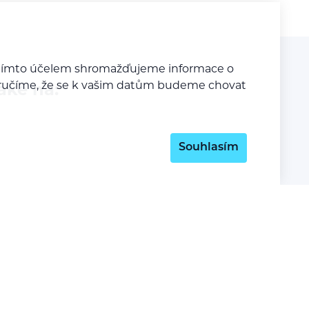
a tímto účelem shromažďujeme informace o
y zaručíme, že se k vašim datům budeme chovat
aké na:
Souhlasím