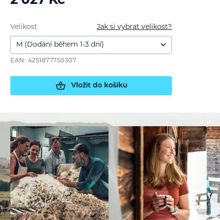
2 027
Kč
Velikost
Jak si vybrat velikost?
EAN: 4251877750307
Vložit do košíku