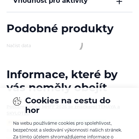
Vhodnost pro aktivity
Podobné produkty
Ortovox
Ortovox
230 Competition Short Sleeve
120 Competition Light Top
Women's
Women's
2 599
Kč
1 799
Kč
1 949
Kč
1 439
Kč
Cookies na cestu do
hor
Informace, které by
Na webu používáme cookies pro spolehlivost,
vás neměly obejít
bezpečnost a sledování výkonnosti našich stránek.
Za tímto účelem shromažďujeme informace o