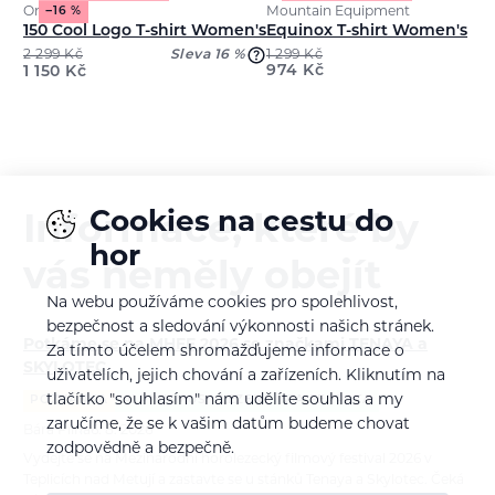
Ortovox
Mountain Equipment
−16 %
150 Cool Logo T-shirt Women's
Equinox T-shirt Women's
2 299
Kč
Sleva 16 %
1 299
Kč
974
Kč
1 150
Kč
Cookies na cestu do
Informace, které by
hor
vás neměly obejít
Na webu používáme cookies pro spolehlivost,
bezpečnost a sledování výkonnosti našich stránek.
Potkáme se na MHFF 2026 se značkami TENAYA a
Za tímto účelem shromažďujeme informace o
SKYLOTEC
uživatelích, jejich chování a zařízeních. Kliknutím na
tlačítko "souhlasím" nám udělíte souhlas a my
POZVÁNKA
ALPINISMUS
LEZENÍ
VIA FERRATA
zaručíme, že se k vašim datům budeme chovat
Bára Pilná
6. 8. 2026
zodpovědně a bezpečně.
Vydejte se na Mezinárodní horolezecký filmový festival 2026 v
Teplicích nad Metují a zastavte se u stánků Tenaya a Skylotec. Čeká